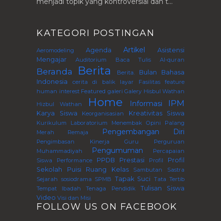
menjadi topik yang kontroversial dan t...
KATEGORI POSTINGAN
Artikel
Agenda
Asistensi
Aeromodeling
Mengajar
Auditorium
Baca Tulis Al-quran
Berita
Beranda
Bulan Bahasa
Berita.
Indonesia
cerita di balik layar
Fasilitas
feature
human interest
Featured
galeri
Galery
Hisbul Wathan
Home
IPM
Informasi
Hizbul Wathan
Karya Siswa
Kreativitas Siswa
Keorganisasian
Kurikulum
Laboratorium
Menembak
Opini
Palang
Pengembangan Diri
Merah Remaja
Pengimbasan Kinerja Guru Perguruan
Pengumuman
Muhammadiyah
Percapaian
PPDB
Prestasi
Profil
Siswa
Performance
Profil
Sekolah
Puisi
Ruang Kelas
Sambutan
Sastra
Tapak Suci
Sejarah
sosiodrama
SPMB
Tata Tertib
Tulisan Siswa
Tempat Ibadah
Tenaga Pendidik
Video
Visi dan Misi
FOLLOW US ON FACEBOOK