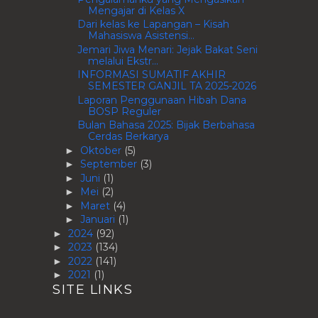
Mengajar di Kelas X
Dari kelas ke Lapangan – Kisah
Mahasiswa Asistensi...
Jemari Jiwa Menari: Jejak Bakat Seni
melalui Ekstr...
INFORMASI SUMATIF AKHIR
SEMESTER GANJIL TA 2025-2026
Laporan Penggunaan Hibah Dana
BOSP Reguler
Bulan Bahasa 2025: Bijak Berbahasa
Cerdas Berkarya
Oktober
(5)
►
September
(3)
►
Juni
(1)
►
Mei
(2)
►
Maret
(4)
►
Januari
(1)
►
2024
(92)
►
2023
(134)
►
2022
(141)
►
2021
(1)
►
SITE LINKS