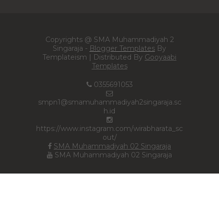
Copyrights @ SMA Muhammadiyah 2
Singaraja -
Blogger Templates
By
Templateism | Distributed By
Gooyaabi
Templates
0355691053
smpn1@smamuhammadiyah2singaraja.sc
h.id
https://www.instagram.com/wirabharata_sc
out/
SMA Muhammadiyah 02 Singaraja
SMA Muhammadiyah 02 Singaraja