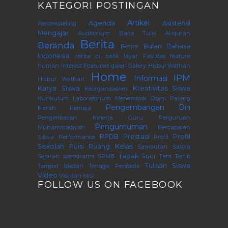
KATEGORI POSTINGAN
Artikel
Agenda
Asistensi
Aeromodeling
Mengajar
Auditorium
Baca Tulis Al-quran
Berita
Beranda
Bulan Bahasa
Berita.
Indonesia
cerita di balik layar
Fasilitas
feature
human interest
Featured
galeri
Galery
Hisbul Wathan
Home
IPM
Informasi
Hizbul Wathan
Karya Siswa
Kreativitas Siswa
Keorganisasian
Kurikulum
Laboratorium
Menembak
Opini
Palang
Pengembangan Diri
Merah Remaja
Pengimbasan Kinerja Guru Perguruan
Pengumuman
Muhammadiyah
Percapaian
PPDB
Prestasi
Profil
Siswa
Performance
Profil
Sekolah
Puisi
Ruang Kelas
Sambutan
Sastra
Tapak Suci
Sejarah
sosiodrama
SPMB
Tata Tertib
Tulisan Siswa
Tempat Ibadah
Tenaga Pendidik
Video
Visi dan Misi
FOLLOW US ON FACEBOOK