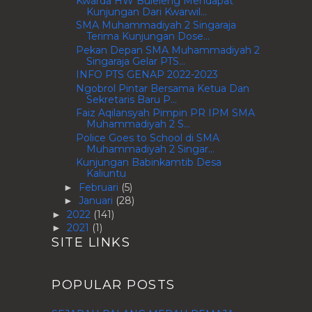
Kwarda HW Buleleng Mendapat
Kunjungan Dari Kwarwil...
SMA Muhammadiyah 2 Singaraja
Terima Kunjungan Dose...
Pekan Depan SMA Muhammadiyah 2
Singaraja Gelar PTS...
INFO PTS GENAP 2022-2023
Ngobrol Pintar Bersama Ketua Dan
Sekretaris Baru P...
Faiz Aqilansyah Pimpin PR IPM SMA
Muhammadiyah 2 S...
Police Goes to School di SMA
Muhammadiyah 2 Singar...
Kunjungan Babinkamtib Desa
Kaliuntu
Februari
(5)
►
Januari
(28)
►
2022
(141)
►
2021
(1)
►
SITE LINKS
POPULAR POSTS