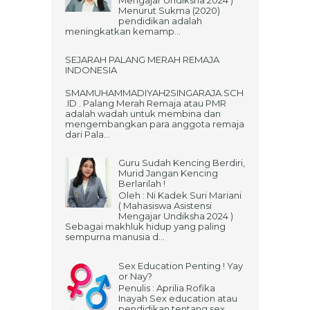
Menurut Sukma (2020)
pendidikan adalah
meningkatkan kemamp...
SEJARAH PALANG MERAH REMAJA
INDONESIA
SMAMUHAMMADIYAH2SINGARAJA.SCH
.ID . Palang Merah Remaja atau PMR
adalah wadah untuk membina dan
mengembangkan para anggota remaja
dari Pala...
Guru Sudah Kencing Berdiri,
Murid Jangan Kencing
Berlarilah !
Oleh : Ni Kadek Suri Mariani
( Mahasiswa Asistensi
Mengajar Undiksha 2024 )
Sebagai makhluk hidup yang paling
sempurna manusia d...
Sex Education Penting ! Yay
or Nay?
Penulis : Aprilia Rofika
Inayah Sex education atau
pendidikan tentang sex