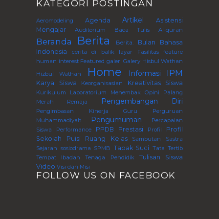
KATEGORI POSTINGAN
Artikel
Agenda
Asistensi
Aeromodeling
Mengajar
Auditorium
Baca Tulis Al-quran
Berita
Beranda
Bulan Bahasa
Berita.
Indonesia
cerita di balik layar
Fasilitas
feature
human interest
Featured
galeri
Galery
Hisbul Wathan
Home
IPM
Informasi
Hizbul Wathan
Karya Siswa
Kreativitas Siswa
Keorganisasian
Kurikulum
Laboratorium
Menembak
Opini
Palang
Pengembangan Diri
Merah Remaja
Pengimbasan Kinerja Guru Perguruan
Pengumuman
Muhammadiyah
Percapaian
PPDB
Prestasi
Profil
Siswa
Performance
Profil
Sekolah
Puisi
Ruang Kelas
Sambutan
Sastra
Tapak Suci
Sejarah
sosiodrama
SPMB
Tata Tertib
Tulisan Siswa
Tempat Ibadah
Tenaga Pendidik
Video
Visi dan Misi
FOLLOW US ON FACEBOOK