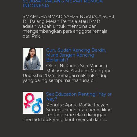
SEJARAH PALANG MERAH REMAJA
INDONESIA
SMAMUHAMMADIYAH2SINGARAJA.SCH.I
D . Palang Merah Remaja atau PMR
adalah wadah untuk membina dan
mengembangkan para anggota remaja
dari Pala...
Guru Sudah Kencing Berdiri,
Murid Jangan Kencing
Berlarilah !
Oleh : Ni Kadek Suri Mariani (
Mahasiswa Asistensi Mengajar
Undiksha 2024 ) Sebagai makhluk hidup
yang paling sempurna manusia d...
Sex Education Penting ! Yay or
Nay?
Penulis : Aprilia Rofika Inayah
Sex education atau pendidikan
tentang sex selalu dianggap
menjadi topik yang kontroversial dan t...