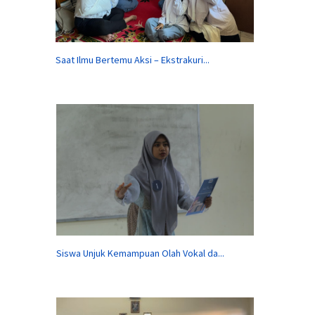
Saat Ilmu Bertemu Aksi – Ekstrakuri...
Siswa Unjuk Kemampuan Olah Vokal da...