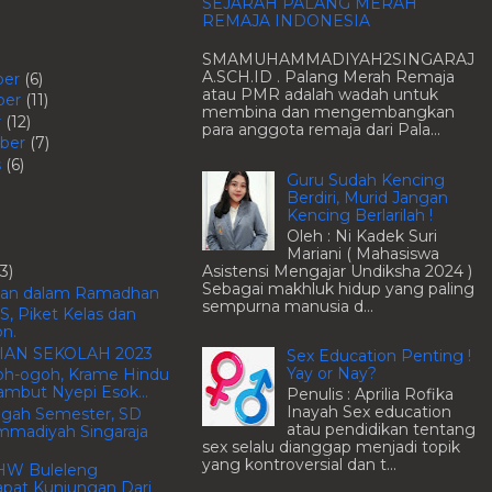
SEJARAH PALANG MERAH
REMAJA INDONESIA
SMAMUHAMMADIYAH2SINGARAJ
A.SCH.ID . Palang Merah Remaja
ber
(6)
atau PMR adalah wadah untuk
ber
(11)
membina dan mengembangkan
r
(12)
para anggota remaja dari Pala...
ber
(7)
s
(6)
Guru Sudah Kencing
Berdiri, Murid Jangan
Kencing Berlarilah !
Oleh : Ni Kadek Suri
Mariani ( Mahasiswa
Asistensi Mengajar Undiksha 2024 )
13)
Sebagai makhluk hidup yang paling
kan dalam Ramadhan
sempurna manusia d...
S, Piket Kelas dan
n.
IAN SEKOLAH 2023
Sex Education Penting !
Yay or Nay?
oh-ogoh, Krame Hindu
ambut Nyepi Esok...
Penulis : Aprilia Rofika
Inayah Sex education
ngah Semester, SD
atau pendidikan tentang
madiyah Singaraja
sex selalu dianggap menjadi topik
yang kontroversial dan t...
HW Buleleng
pat Kunjungan Dari