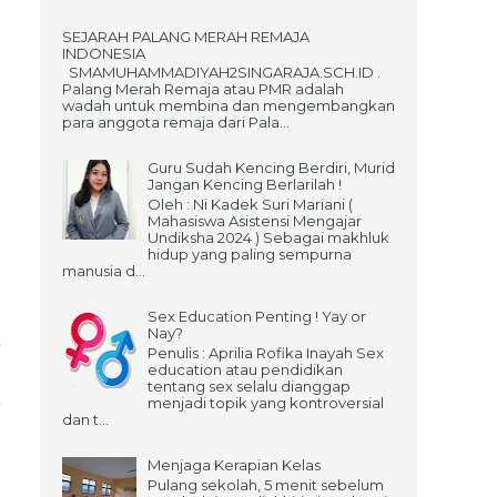
SEJARAH PALANG MERAH REMAJA
INDONESIA
SMAMUHAMMADIYAH2SINGARAJA.SCH.ID .
Palang Merah Remaja atau PMR adalah
wadah untuk membina dan mengembangkan
para anggota remaja dari Pala...
Guru Sudah Kencing Berdiri, Murid
Jangan Kencing Berlarilah !
Oleh : Ni Kadek Suri Mariani (
Mahasiswa Asistensi Mengajar
Undiksha 2024 ) Sebagai makhluk
hidup yang paling sempurna
manusia d...
Sex Education Penting ! Yay or
Nay?
Penulis : Aprilia Rofika Inayah Sex
education atau pendidikan
tentang sex selalu dianggap
menjadi topik yang kontroversial
dan t...
Menjaga Kerapian Kelas
Pulang sekolah, 5 menit sebelum