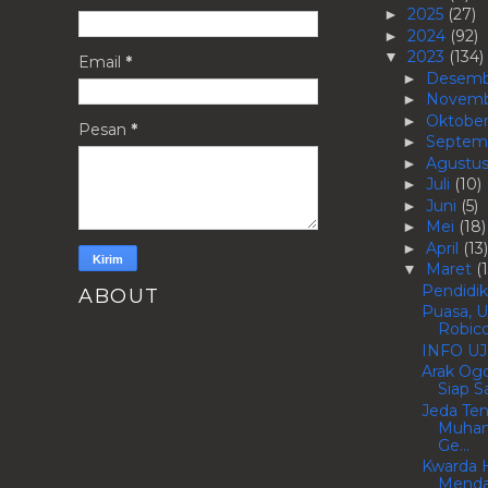
2025
(27)
►
2024
(92)
►
2023
(134)
▼
Email
*
Desem
►
Novem
►
Oktobe
►
Pesan
*
Septem
►
Agustu
►
Juli
(10)
►
Juni
(5)
►
Mei
(18)
►
April
(13)
►
Maret
(
▼
Pendidi
ABOUT
Puasa, U
Robico
INFO UJ
Arak Og
Siap S
Jeda Te
Muham
Ge...
Kwarda 
Menda