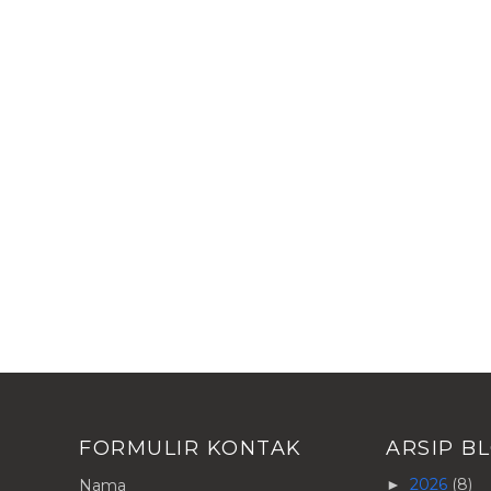
FORMULIR KONTAK
ARSIP B
2026
(8)
Nama
►