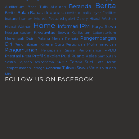
Berita
Beranda
Auditorium
Baca Tulis Al-quran
Bulan Bahasa Indonesia
Berita.
cerita di balik layar
Fasilitas
feature human interest
Featured
galeri
Galery
Hisbul Wathan
Home
IPM
Informasi
Karya Siswa
Hizbul Wathan
Kreativitas Siswa
Keorganisasian
Kurikulum
Laboratorium
Pengembangan
Menembak
Opini
Palang Merah Remaja
Diri
Pengimbasan Kinerja Guru Perguruan Muhammadiyah
Pengumuman
PPDB
Percapaian Siswa
Performance
Prestasi
Profil Sekolah
Puisi
Ruang Kelas
Profil
Sambutan
Tapak Suci
Sastra
Sejarah
sosiodrama
SPMB
Tata Tertib
Tulisan Siswa
Video
Tempat Ibadah
Tenaga Pendidik
Visi dan
Misi
FOLLOW US ON FACEBOOK