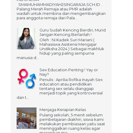
SMAMUHAMMADIYAH2SINGARAJA.SCH.ID .
Palang Merah Remaja atau PMR adalah
wadah untuk membina dan mengembangkan
para anggota remaja dari Pala...
Guru Sudah Kencing Berdiri, Murid
Jangan Kencing Berlarilah !
Oleh : Ni Kadek Suri Mariani (
Mahasiswa Asistensi Mengajar
Undiksha 2024 ) Sebagai makhluk
hidup yang paling sempurna
manusia d...
Sex Education Penting ! Yay or
Nay?
Penulis : Aprilia Rofika Inayah Sex
education atau pendidikan
tentang sex selalu dianggap
menjadi topik yang kontroversial
dan t...
Menjaga Kerapian Kelas
Pulang sekolah, 5 menit sebelum
pembelajaran diakhiri, siswa kami
melakukan pembiasaan yaitu saat
meninggalkan ruang kelas agar
merapikan me...