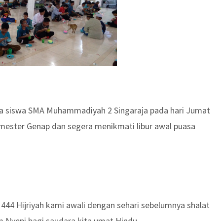
para siswa SMA Muhammadiyah 2 Singaraja pada hari Jumat
emester Genap dan segera menikmati libur awal puasa
444 Hijriyah kami awali dengan sehari sebelumnya shalat
Nyepi bagi saudara kita umat Hindu.