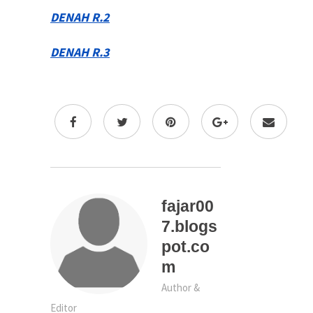
DENAH R.2
DENAH R.3
fajar00
7.blogs
pot.co
m
Author &
Editor