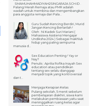
SMAMUHAMMADIYAH2SINGARAJA.SCH.ID .
Palang Merah Remaja atau PMR adalah
wadah untuk membina dan mengembangkan
para anggota remaja dari Pala...
Guru Sudah Kencing Berdiri, Murid
Jangan Kencing Berlarilah !
Oleh : Ni Kadek Suri Mariani (
Mahasiswa Asistensi Mengajar
Undiksha 2024 ) Sebagai makhluk
hidup yang paling sempurna
manusia d...
Sex Education Penting ! Yay or
Nay?
Penulis : Aprilia Rofika Inayah Sex
education atau pendidikan
tentang sex selalu dianggap
menjadi topik yang kontroversial
dan t...
Menjaga Kerapian Kelas
Pulang sekolah, 5 menit sebelum
pembelajaran diakhiri, siswa kami
melakukan pembiasaan yaitu saat
meninggalkan ruang kelas agar
merapikan me...