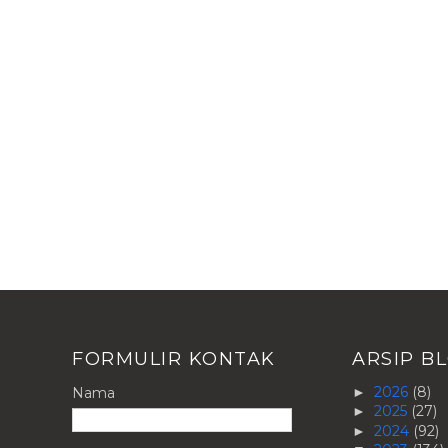
FORMULIR KONTAK
ARSIP B
2026
(8)
Nama
►
2025
(27)
►
2024
(92)
►