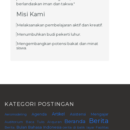
berlandaskan iman dan takwa."
Misi Kami
Melaksanakan pembelajaran aktif dan kreatif.
Menumbuhkan budi pekerti luhur.
Mengembangkan potensi bakat dan minat
siswa.
KATEGORI POSTINGAN
Artikel
Agenda
Asistensi Mengajar
Aeromodeling
Berita
Beranda
Auditorium
Baca Tulis Al-quran
Bulan Bahasa Indonesia
Berita.
cerita di balik layar
Fasilitas