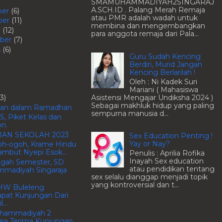
SMAMUHAMMADIYAH2SINGARAJ
A.SCH.ID . Palang Merah Remaja
ber
(6)
atau PMR adalah wadah untuk
ber
(11)
membina dan mengembangkan
r
(12)
para anggota remaja dari Pala...
ber
(7)
s
(6)
Guru Sudah Kencing
Berdiri, Murid Jangan
Kencing Berlarilah !
Oleh : Ni Kadek Suri
Mariani ( Mahasiswa
Asistensi Mengajar Undiksha 2024 )
13)
Sebagai makhluk hidup yang paling
kan dalam Ramadhan
sempurna manusia d...
S, Piket Kelas dan
n.
IAN SEKOLAH 2023
Sex Education Penting !
Yay or Nay?
oh-ogoh, Krame Hindu
ambut Nyepi Esok...
Penulis : Aprilia Rofika
Inayah Sex education
ngah Semester, SD
atau pendidikan tentang
madiyah Singaraja
sex selalu dianggap menjadi topik
yang kontroversial dan t...
HW Buleleng
pat Kunjungan Dari
...
hammadiyah 2
aja Terima Kunjungan