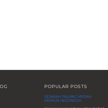
LOG
POPULAR POSTS
SEJARAH PALANG MERAH
REMAJA INDONESIA