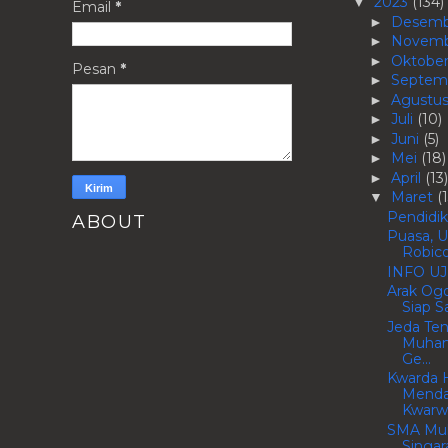
2023
(134)
▼
Email
*
Desem
►
Novem
►
Oktobe
►
Pesan
*
Septem
►
Agustu
►
Juli
(10)
►
Juni
(5)
►
Mei
(18)
►
April
(13)
►
Maret
(
▼
Pendidi
ABOUT
Puasa, U
Robico
INFO UJ
Arak Og
Siap S
Jeda Te
Muham
Ge...
Kwarda 
Menda
Kwarwil
SMA Mu
Singar