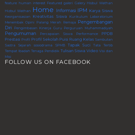
feature human interest
Featured
galeri
Galery
Hisbul Wathan
Home
IPM
Informasi
Karya Siswa
Hizbul Wathan
Kreativitas Siswa
Keorganisasian
Kurikulum
Laboratorium
Pengembangan
Menembak
Opini
Palang Merah Remaja
Diri
Pengimbasan Kinerja Guru Perguruan Muhammadiyah
Pengumuman
PPDB
Percapaian Siswa
Performance
Prestasi
Profil Sekolah
Puisi
Ruang Kelas
Profil
Sambutan
Tapak Suci
Sastra
Sejarah
sosiodrama
SPMB
Tata Tertib
Tulisan Siswa
Video
Tempat Ibadah
Tenaga Pendidik
Visi dan
Misi
FOLLOW US ON FACEBOOK