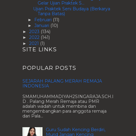
Gelar Ujian Praktek S...
Ujian Praktek Seni Budaya (Berkarya
Tanpa Batas)
Februari
(11)
►
Januari
(10)
►
2023
(134)
►
2022
(141)
►
2021
(1)
►
SITE LINKS
POPULAR POSTS
SEJARAH PALANG MERAH REMAJA
INDONESIA
SMAMUHAMMADIYAH2SINGARAJA.SCH.I
D . Palang Merah Remaja atau PMR
adalah wadah untuk membina dan
mengembangkan para anggota remaja
dari Pala...
Guru Sudah Kencing Berdiri,
Murid Jangan Kencing