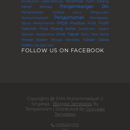
Kurikulum
Laboratorium
Menembak
Opini
Palang
Pengembangan Diri
Merah Remaja
Pengimbasan Kinerja Guru Perguruan
Pengumuman
Muhammadiyah
Percapaian
PPDB
Prestasi
Profil
Siswa
Performance
Profil
Sekolah
Puisi
Ruang Kelas
Sambutan
Sastra
Tapak Suci
Sejarah
sosiodrama
SPMB
Tata Tertib
Tulisan Siswa
Tempat Ibadah
Tenaga Pendidik
Video
Visi dan Misi
FOLLOW US ON FACEBOOK
Copyrights @ SMA Muhammadiyah 2
Singaraja -
Blogger Templates
By
Templateism | Distributed By
Gooyaabi
Templates
0355691053