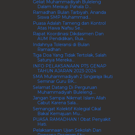
Geliat Muhammadiyah Buleleng
Dalam Meraup Pahala D...
Ramadhan Bulan Tarbiyah. Ananda
Siswa SMP Muhammad...
Puasa Adalah Tameng dan Kontrol
Atas Hawa Nafsu Se...
Rapat Koordinasi Dikdasmen Dan
AUM Pendidikan, Rua...
Indahnya Toleransi di Bulan
Ramadhan
Tiga Doa Yang Tidak Tertolak, Salah
Satunya Mereka...
INFO PELAKSANAAN PTS GENAP
TAHUN AJARAN 2023-2024
SMA Muhammadiyah 2 Singaraja Ikuti
Seminar Guru BK...
Selamat Datang Di Perguruan
Muhammadiyah Buleleng....
Jangan Sampai Nikmat Islam Allah
Cabut Karena Sala...
Semangat Kolektif Kolegial Cikal
Bakal Kemajuan Mu...
PUASA RAMADHAN ! Obat Penyakit
Hati.
Pelaksannaan Ujian Sekolah Dan
Rencana Program Stu...