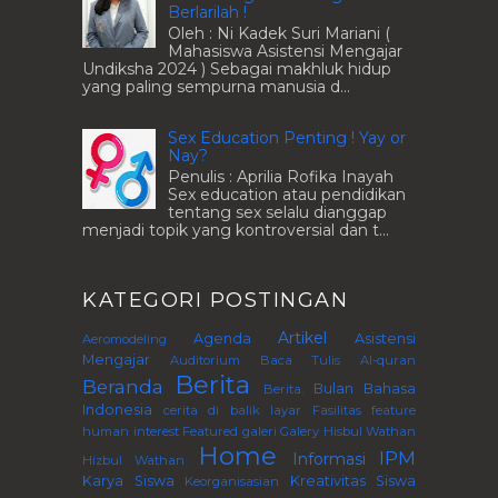
Berlarilah !
Oleh : Ni Kadek Suri Mariani (
Mahasiswa Asistensi Mengajar
Undiksha 2024 ) Sebagai makhluk hidup
yang paling sempurna manusia d...
Sex Education Penting ! Yay or
Nay?
Penulis : Aprilia Rofika Inayah
Sex education atau pendidikan
tentang sex selalu dianggap
menjadi topik yang kontroversial dan t...
KATEGORI POSTINGAN
Artikel
Agenda
Asistensi
Aeromodeling
Mengajar
Auditorium
Baca Tulis Al-quran
Berita
Beranda
Bulan Bahasa
Berita.
Indonesia
cerita di balik layar
Fasilitas
feature
human interest
Featured
galeri
Galery
Hisbul Wathan
Home
IPM
Informasi
Hizbul Wathan
Karya Siswa
Kreativitas Siswa
Keorganisasian