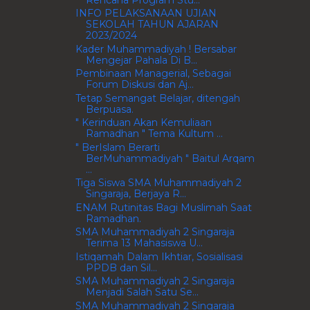
INFO PELAKSANAAN UJIAN
SEKOLAH TAHUN AJARAN
2023/2024
Kader Muhammadiyah ! Bersabar
Mengejar Pahala Di B...
Pembinaan Managerial, Sebagai
Forum Diskusi dan Aj...
Tetap Semangat Belajar, ditengah
Berpuasa.
" Kerinduan Akan Kemuliaan
Ramadhan " Tema Kultum ...
" BerIslam Berarti
BerMuhammadiyah " Baitul Arqam
...
Tiga Siswa SMA Muhammadiyah 2
Singaraja, Berjaya R...
ENAM Rutinitas Bagi Muslimah Saat
Ramadhan.
SMA Muhammadiyah 2 Singaraja
Terima 13 Mahasiswa U...
Istiqamah Dalam Ikhtiar, Sosialisasi
PPDB dan Sil...
SMA Muhammadiyah 2 Singaraja
Menjadi Salah Satu Se...
SMA Muhammadiyah 2 Singaraja