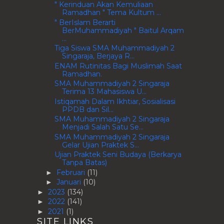
" Kerinduan Akan Kemuliaan
Ramadhan " Tema Kultum ...
" BerIslam Berarti
BerMuhammadiyah " Baitul Arqam
...
Tiga Siswa SMA Muhammadiyah 2
Singaraja, Berjaya R...
ENAM Rutinitas Bagi Muslimah Saat
Ramadhan.
SMA Muhammadiyah 2 Singaraja
Terima 13 Mahasiswa U...
Istiqamah Dalam Ikhtiar, Sosialisasi
PPDB dan Sil...
SMA Muhammadiyah 2 Singaraja
Menjadi Salah Satu Se...
SMA Muhammadiyah 2 Singaraja
Gelar Ujian Praktek S...
Ujian Praktek Seni Budaya (Berkarya
Tanpa Batas)
Februari
(11)
►
Januari
(10)
►
2023
(134)
►
2022
(141)
►
2021
(1)
►
SITE LINKS