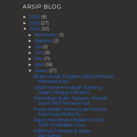
ARSIP BLOG
2026
(8)
►
2025
(27)
►
2024
(92)
▼
November
(1)
►
Agustus
(2)
►
Juli
(3)
►
Juni
(9)
►
Mei
(11)
►
April
(18)
►
Maret
(27)
▼
Bhakti Sosial, Program Kerja Pertama
Mahasiswa Asi...
Geliat Muhammadiyah Buleleng
Dalam Meraup Pahala D...
Ramadhan Bulan Tarbiyah. Ananda
Siswa SMP Muhammad...
Puasa Adalah Tameng dan Kontrol
Atas Hawa Nafsu Se...
Rapat Koordinasi Dikdasmen Dan
AUM Pendidikan, Rua...
Indahnya Toleransi di Bulan
Ramadhan