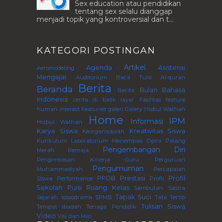
Sex education atau pendidikan
tentang sex selalu dianggap
menjadi topik yang kontroversial dan t...
KATEGORI POSTINGAN
Artikel
Agenda
Asistensi
Aeromodeling
Mengajar
Auditorium
Baca Tulis Al-quran
Berita
Beranda
Bulan Bahasa
Berita.
Indonesia
cerita di balik layar
Fasilitas
feature
human interest
Featured
galeri
Galery
Hisbul Wathan
Home
IPM
Informasi
Hizbul Wathan
Karya Siswa
Kreativitas Siswa
Keorganisasian
Kurikulum
Laboratorium
Menembak
Opini
Palang
Pengembangan Diri
Merah Remaja
Pengimbasan Kinerja Guru Perguruan
Pengumuman
Muhammadiyah
Percapaian
PPDB
Prestasi
Profil
Siswa
Performance
Profil
Sekolah
Puisi
Ruang Kelas
Sambutan
Sastra
Tapak Suci
Sejarah
sosiodrama
SPMB
Tata Tertib
Tulisan Siswa
Tempat Ibadah
Tenaga Pendidik
Video
Visi dan Misi