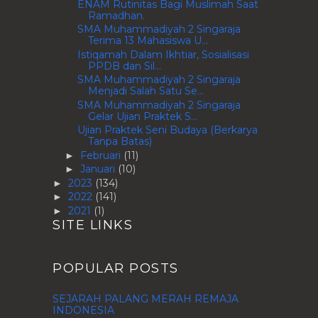
ENAM Rutinitas Bagi Muslimah Saat
Ramadhan.
SMA Muhammadiyah 2 Singaraja
Terima 13 Mahasiswa U...
Istiqamah Dalam Ikhtiar, Sosialisasi
PPDB dan Sil...
SMA Muhammadiyah 2 Singaraja
Menjadi Salah Satu Se...
SMA Muhammadiyah 2 Singaraja
Gelar Ujian Praktek S...
Ujian Praktek Seni Budaya (Berkarya
Tanpa Batas)
Februari
(11)
►
Januari
(10)
►
2023
(134)
►
2022
(141)
►
2021
(1)
►
SITE LINKS
POPULAR POSTS
SEJARAH PALANG MERAH REMAJA
INDONESIA