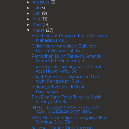
Agustus
(2)
►
Juli
(3)
►
Juni
(9)
►
Mei
(11)
►
April
(18)
►
Maret
(27)
▼
Bhakti Sosial, Program Kerja Pertama
Mahasiswa Asi...
Geliat Muhammadiyah Buleleng
Dalam Meraup Pahala D...
Ramadhan Bulan Tarbiyah. Ananda
Siswa SMP Muhammad...
Puasa Adalah Tameng dan Kontrol
Atas Hawa Nafsu Se...
Rapat Koordinasi Dikdasmen Dan
AUM Pendidikan, Rua...
Indahnya Toleransi di Bulan
Ramadhan
Tiga Doa Yang Tidak Tertolak, Salah
Satunya Mereka...
INFO PELAKSANAAN PTS GENAP
TAHUN AJARAN 2023-2024
SMA Muhammadiyah 2 Singaraja Ikuti
Seminar Guru BK...
Selamat Datang Di Perguruan