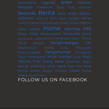
Artikel
Agenda
Asistensi
Aeromodeling
Mengajar
Auditorium
Baca Tulis Al-quran
Berita
Beranda
Bulan Bahasa
Berita.
Indonesia
cerita di balik layar
Fasilitas
feature
human interest
Featured
galeri
Galery
Hisbul Wathan
Home
IPM
Informasi
Hizbul Wathan
Karya Siswa
Kreativitas Siswa
Keorganisasian
Kurikulum
Laboratorium
Menembak
Opini
Palang
Pengembangan Diri
Merah Remaja
Pengimbasan Kinerja Guru Perguruan
Pengumuman
Muhammadiyah
Percapaian
PPDB
Prestasi
Profil
Siswa
Performance
Profil
Sekolah
Puisi
Ruang Kelas
Sambutan
Sastra
Tapak Suci
Sejarah
sosiodrama
SPMB
Tata Tertib
Tulisan Siswa
Tempat Ibadah
Tenaga Pendidik
Video
Visi dan Misi
FOLLOW US ON FACEBOOK