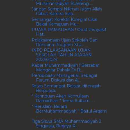
Muhammadiyah Buleleng....
Jangan Sampai Nikmat Islam Allah
Cabut Karena Sala...
Semangat Kolektif Kolegial Cikal
Bakal Kemajuan Mu...
PUASA RAMADHAN ! Obat Penyakit
Hati.
Pelaksannaan Ujian Sekolah Dan
Rencana Program Stu...
INFO PELAKSANAAN UJIAN
SEKOLAH TAHUN AJARAN
2023/2024
Kader Muhammadiyah ! Bersabar
Mengejar Pahala Di B...
Pembinaan Managerial, Sebagai
Forum Diskusi dan Aj...
Tetap Semangat Belajar, ditengah
Berpuasa.
" Kerinduan Akan Kemuliaan
Ramadhan " Tema Kultum ...
" BerIslam Berarti
BerMuhammadiyah " Baitul Arqam
...
Tiga Siswa SMA Muhammadiyah 2
Singaraja, Berjaya R...