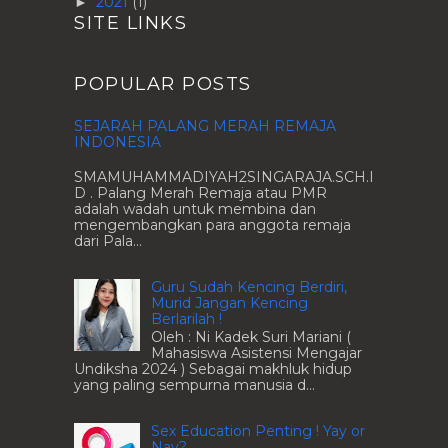
2021
(1)
►
SITE LINKS
POPULAR POSTS
SEJARAH PALANG MERAH REMAJA
INDONESIA
SMAMUHAMMADIYAH2SINGARAJA.SCH.I
D . Palang Merah Remaja atau PMR
adalah wadah untuk membina dan
mengembangkan para anggota remaja
dari Pala...
Guru Sudah Kencing Berdiri,
Murid Jangan Kencing
Berlarilah !
Oleh : Ni Kadek Suri Mariani (
Mahasiswa Asistensi Mengajar
Undiksha 2024 ) Sebagai makhluk hidup
yang paling sempurna manusia d...
Sex Education Penting ! Yay or
Nay?