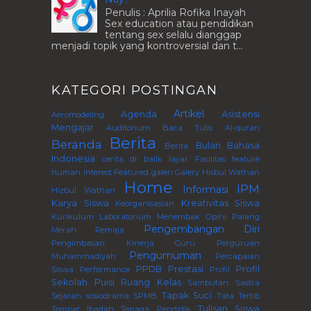
Penulis : Aprilia Rofika Inayah
Sex education atau pendidikan
tentang sex selalu dianggap
menjadi topik yang kontroversial dan t...
KATEGORI POSTINGAN
Artikel
Agenda
Asistensi
Aeromodeling
Mengajar
Auditorium
Baca Tulis Al-quran
Berita
Beranda
Bulan Bahasa
Berita.
Indonesia
cerita di balik layar
Fasilitas
feature
human interest
Featured
galeri
Galery
Hisbul Wathan
Home
IPM
Informasi
Hizbul Wathan
Karya Siswa
Kreativitas Siswa
Keorganisasian
Kurikulum
Laboratorium
Menembak
Opini
Palang
Pengembangan Diri
Merah Remaja
Pengimbasan Kinerja Guru Perguruan
Pengumuman
Muhammadiyah
Percapaian
PPDB
Prestasi
Profil
Siswa
Performance
Profil
Sekolah
Puisi
Ruang Kelas
Sambutan
Sastra
Tapak Suci
Sejarah
sosiodrama
SPMB
Tata Tertib
Tulisan Siswa
Tempat Ibadah
Tenaga Pendidik