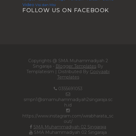
Video
Visi dan Misi
FOLLOW US ON FACEBOOK
Copyrights @ SMA Muhammadiyah 2
Singaraja -
Blogger Templates
By
Templateism | Distributed By
Gooyaabi
Templates
0355691053
smpn1@smamuhammadiyah2singaraja.sc
h.id
https://www.instagram.com/wirabharata_sc
out/
SMA Muhammadiyah 02 Singaraja
SMA Muhammadiyah 02 Singaraja