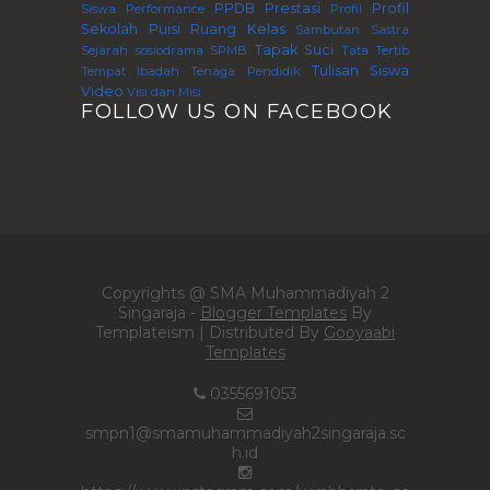
PPDB
Prestasi
Profil
Siswa
Performance
Profil
Sekolah
Puisi
Ruang Kelas
Sambutan
Sastra
Tapak Suci
Sejarah
sosiodrama
SPMB
Tata Tertib
Tulisan Siswa
Tempat Ibadah
Tenaga Pendidik
Video
Visi dan Misi
FOLLOW US ON FACEBOOK
Copyrights @ SMA Muhammadiyah 2
Singaraja -
Blogger Templates
By
Templateism | Distributed By
Gooyaabi
Templates
0355691053
smpn1@smamuhammadiyah2singaraja.sc
h.id