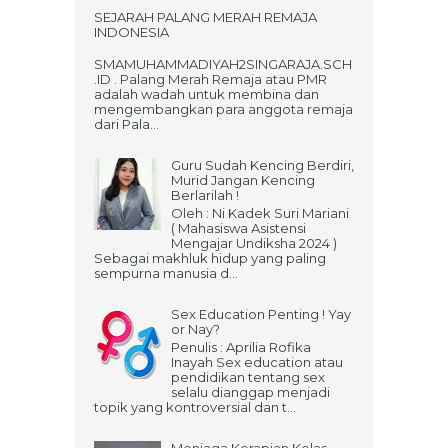
SEJARAH PALANG MERAH REMAJA
INDONESIA
SMAMUHAMMADIYAH2SINGARAJA.SCH
.ID . Palang Merah Remaja atau PMR
adalah wadah untuk membina dan
mengembangkan para anggota remaja
dari Pala...
Guru Sudah Kencing Berdiri,
Murid Jangan Kencing
Berlarilah !
Oleh : Ni Kadek Suri Mariani
( Mahasiswa Asistensi
Mengajar Undiksha 2024 )
Sebagai makhluk hidup yang paling
sempurna manusia d...
Sex Education Penting ! Yay
or Nay?
Penulis : Aprilia Rofika
Inayah Sex education atau
pendidikan tentang sex
selalu dianggap menjadi
topik yang kontroversial dan t...
Menjaga Kerapian Kelas