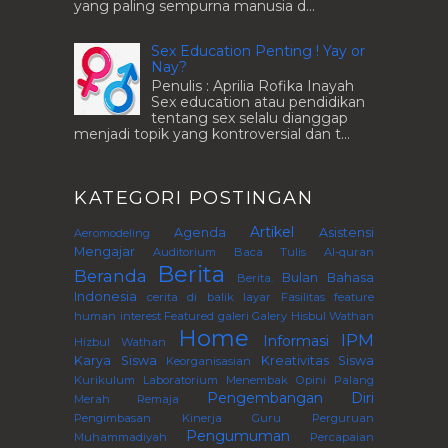
yang paling sempurna manusia d...
Sex Education Penting ! Yay or
Nay?
Penulis : Aprilia Rofika Inayah
Sex education atau pendidikan
tentang sex selalu dianggap
menjadi topik yang kontroversial dan t...
KATEGORI POSTINGAN
Artikel
Agenda
Asistensi
Aeromodeling
Mengajar
Auditorium
Baca Tulis Al-quran
Berita
Beranda
Bulan Bahasa
Berita.
Indonesia
cerita di balik layar
Fasilitas
feature
human interest
Featured
galeri
Galery
Hisbul Wathan
Home
IPM
Informasi
Hizbul Wathan
Karya Siswa
Kreativitas Siswa
Keorganisasian
Kurikulum
Laboratorium
Menembak
Opini
Palang
Pengembangan Diri
Merah Remaja
Pengimbasan Kinerja Guru Perguruan
Pengumuman
Muhammadiyah
Percapaian