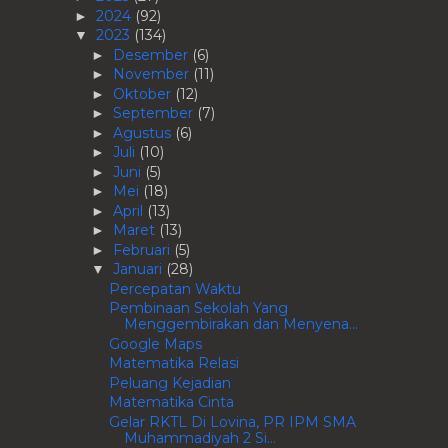
2024
(92)
►
2023
(134)
▼
Desember
(6)
►
November
(11)
►
Oktober
(12)
►
September
(7)
►
Agustus
(6)
►
Juli
(10)
►
Juni
(5)
►
Mei
(18)
►
April
(13)
►
Maret
(13)
►
Februari
(5)
►
Januari
(28)
▼
Percepatan Waktu
Pembinaan Sekolah Yang
Menggembirakan dan Menyena...
Google Maps
Matematika Relasi
Peluang Kejadian
Matematika Cinta
Gelar RKTL Di Lovina, PR IPM SMA
Muhammadiyah 2 Si...