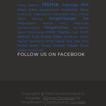
Home
IPM
Informasi
Hizbul Wathan
Karya Siswa
Kreativitas Siswa
Keorganisasian
Kurikulum
Laboratorium
Menembak
Opini
Palang
Pengembangan Diri
Merah Remaja
Pengimbasan Kinerja Guru Perguruan
Pengumuman
Muhammadiyah
Percapaian
PPDB
Prestasi
Profil
Siswa
Performance
Profil
Sekolah
Puisi
Ruang Kelas
Sambutan
Sastra
Tapak Suci
Sejarah
sosiodrama
SPMB
Tata Tertib
Tulisan Siswa
Tempat Ibadah
Tenaga Pendidik
Video
Visi dan Misi
FOLLOW US ON FACEBOOK
Copyrights @ SMA Muhammadiyah 2
Singaraja -
Blogger Templates
By
Templateism | Distributed By
Gooyaabi