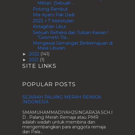
Militan. (Sebuah ...
Potong Rambut
Mie Ayam Pak Dadi
2023 = 7 Kebetulan
Ketagihan Libur
Sebuah Refleksi dari Tulisan Kawan !
"Geometri Tra...
Mengawal Semangat Berkemajuan di
Masa Liburan.
2022
(141)
►
2021
(1)
►
SITE LINKS
POPULAR POSTS
SEJARAH PALANG MERAH REMAJA
INDONESIA
SMAMUHAMMADIYAH2SINGARAJA.SCH.I
D . Palang Merah Remaja atau PMR
adalah wadah untuk membina dan
mengembangkan para anggota remaja
dari Pala...