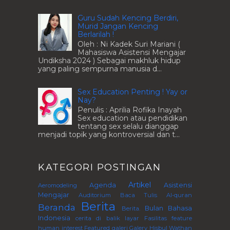
Guru Sudah Kencing Berdiri,
Murid Jangan Kencing
Berlarilah !
Oleh : Ni Kadek Suri Mariani (
Mahasiswa Asistensi Mengajar
Undiksha 2024 ) Sebagai makhluk hidup
yang paling sempurna manusia d...
Sex Education Penting ! Yay or
Nay?
Penulis : Aprilia Rofika Inayah
Sex education atau pendidikan
tentang sex selalu dianggap
menjadi topik yang kontroversial dan t...
KATEGORI POSTINGAN
Artikel
Agenda
Asistensi
Aeromodeling
Mengajar
Auditorium
Baca Tulis Al-quran
Berita
Beranda
Bulan Bahasa
Berita.
Indonesia
cerita di balik layar
Fasilitas
feature
human interest
Featured
galeri
Galery
Hisbul Wathan