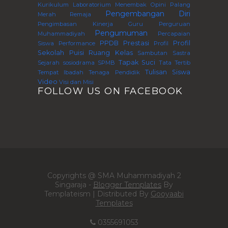
Kurikulum
Laboratorium
Menembak
Opini
Palang
Pengembangan Diri
Merah Remaja
Pengimbasan Kinerja Guru Perguruan
Pengumuman
Muhammadiyah
Percapaian
PPDB
Prestasi
Profil
Siswa
Performance
Profil
Sekolah
Puisi
Ruang Kelas
Sambutan
Sastra
Tapak Suci
Sejarah
sosiodrama
SPMB
Tata Tertib
Tulisan Siswa
Tempat Ibadah
Tenaga Pendidik
Video
Visi dan Misi
FOLLOW US ON FACEBOOK
Copyrights @ SMA Muhammadiyah 2
Singaraja -
Blogger Templates
By
Templateism | Distributed By
Gooyaabi
Templates
0355691053