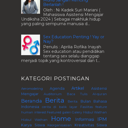
Murid Jangan Kencing
Berlarilah !
Oleh : Ni Kadek Suri Mariani (
Mahasiswa Asistensi Mengajar
Undiksha 2024 ) Sebagai makhluk hidup
yang paling sempurna manusia d...
Sex Education Penting ! Yay or
Nay?
Penulis : Aprilia Rofika Inayah
Sex education atau pendidikan
tentang sex selalu dianggap
menjadi topik yang kontroversial dan t...
KATEGORI POSTINGAN
Artikel
Agenda
Asistensi
Aeromodeling
Mengajar
Auditorium
Baca Tulis Al-quran
Berita
Beranda
Bulan Bahasa
Berita.
Indonesia
cerita di balik layar
Fasilitas
feature
human interest
Featured
galeri
Galery
Hisbul Wathan
Home
IPM
Informasi
Hizbul Wathan
Karya Siswa
Kreativitas Siswa
Keorganisasian