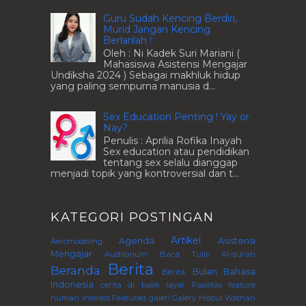
Guru Sudah Kencing Berdiri,
Murid Jangan Kencing
Berlarilah !
Oleh : Ni Kadek Suri Mariani (
Mahasiswa Asistensi Mengajar
Undiksha 2024 ) Sebagai makhluk hidup
yang paling sempurna manusia d...
Sex Education Penting ! Yay or
Nay?
Penulis : Aprilia Rofika Inayah
Sex education atau pendidikan
tentang sex selalu dianggap
menjadi topik yang kontroversial dan t...
KATEGORI POSTINGAN
Artikel
Agenda
Asistensi
Aeromodeling
Mengajar
Auditorium
Baca Tulis Al-quran
Berita
Beranda
Bulan Bahasa
Berita.
Indonesia
cerita di balik layar
Fasilitas
feature
human interest
Featured
galeri
Galery
Hisbul Wathan