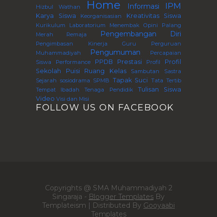
Home
IPM
Informasi
Hizbul Wathan
Karya Siswa
Kreativitas Siswa
Keorganisasian
Kurikulum
Laboratorium
Menembak
Opini
Palang
Pengembangan Diri
Merah Remaja
Pengimbasan Kinerja Guru Perguruan
Pengumuman
Muhammadiyah
Percapaian
PPDB
Prestasi
Profil
Siswa
Performance
Profil
Sekolah
Puisi
Ruang Kelas
Sambutan
Sastra
Tapak Suci
Sejarah
sosiodrama
SPMB
Tata Tertib
Tulisan Siswa
Tempat Ibadah
Tenaga Pendidik
Video
Visi dan Misi
FOLLOW US ON FACEBOOK
Copyrights @ SMA Muhammadiyah 2
Singaraja -
Blogger Templates
By
Templateism | Distributed By
Gooyaabi
Templates