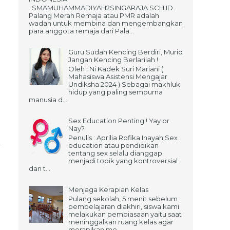
SMAMUHAMMADIYAH2SINGARAJA.SCH.ID .
Palang Merah Remaja atau PMR adalah
wadah untuk membina dan mengembangkan
para anggota remaja dari Pala...
Guru Sudah Kencing Berdiri, Murid
Jangan Kencing Berlarilah !
Oleh : Ni Kadek Suri Mariani (
Mahasiswa Asistensi Mengajar
Undiksha 2024 ) Sebagai makhluk
hidup yang paling sempurna
manusia d...
Sex Education Penting ! Yay or
Nay?
Penulis : Aprilia Rofika Inayah Sex
education atau pendidikan
tentang sex selalu dianggap
menjadi topik yang kontroversial
dan t...
Menjaga Kerapian Kelas
Pulang sekolah, 5 menit sebelum
pembelajaran diakhiri, siswa kami
melakukan pembiasaan yaitu saat
meninggalkan ruang kelas agar
merapikan me...