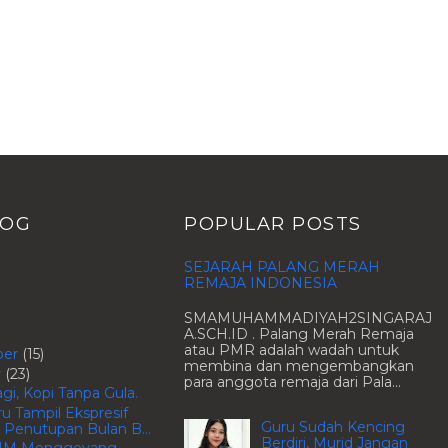
LOG
POPULAR POSTS
SEJARAH PALANG MERAH
REMAJA INDONESIA
SMAMUHAMMADIYAH2SINGARAJ
A.SCH.ID . Palang Merah Remaja
atau PMR adalah wadah untuk
ber
(15)
membina dan mengembangkan
r
(23)
para anggota remaja dari Pala...
gi, Kopi Tanpa Gula.
u Tampil Ekspresif
Guru Sudah Kencing
Penutupan Bulan B...
Berdiri, Murid Jangan