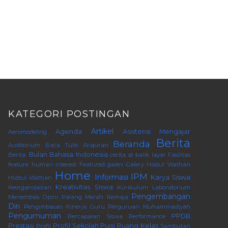
KATEGORI POSTINGAN
Artikel
Agenda
Asistensi Mengajar
Aeromodeling
Berita
Beranda
Auditorium
Baca Tulis Al-quran
Bulan Bahasa Indonesia
Berita.
cerita di balik layar
Fasilitas
feature human interest
Featured
galeri
Galery
Hisbul Wathan
Home
IPM
Informasi
Karya Siswa
Hizbul Wathan
Kreativitas Siswa
Keorganisasian
Kurikulum
Laboratorium
Pengembangan
Menembak
Opini
Palang Merah Remaja
Diri
Pengimbasan Kinerja Guru Perguruan Muhammadiyah
Pengumuman
PPDB
Percapaian Siswa
Performance
Prestasi
Profil Sekolah
Puisi
Ruang Kelas
Profil
Sambutan