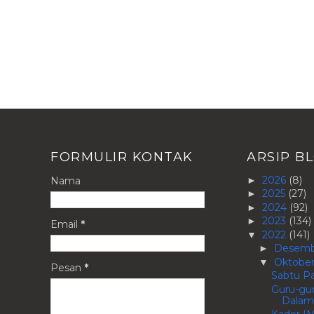
FORMULIR KONTAK
ARSIP B
2026
(8)
Nama
►
2025
(27)
►
2024
(92)
►
2023
(134)
►
Email
*
2022
(141)
▼
Desem
►
Oktobe
▼
Pesan
*
Sabtu Pa
Guru-gur
Dalam 