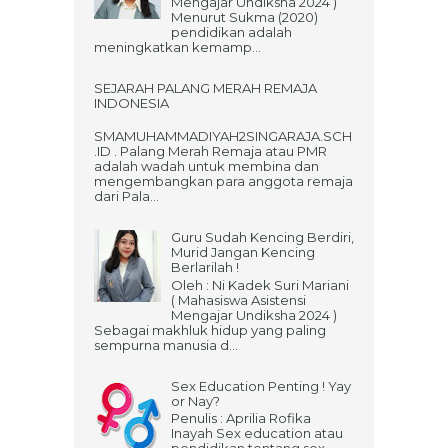
Mengajar Undiksha 2024 )
Menurut Sukma (2020)
pendidikan adalah
meningkatkan kemamp...
SEJARAH PALANG MERAH REMAJA
INDONESIA
SMAMUHAMMADIYAH2SINGARAJA.SCH
.ID . Palang Merah Remaja atau PMR
adalah wadah untuk membina dan
mengembangkan para anggota remaja
dari Pala...
Guru Sudah Kencing Berdiri,
Murid Jangan Kencing
Berlarilah !
Oleh : Ni Kadek Suri Mariani
( Mahasiswa Asistensi
Mengajar Undiksha 2024 )
Sebagai makhluk hidup yang paling
sempurna manusia d...
Sex Education Penting ! Yay
or Nay?
Penulis : Aprilia Rofika
Inayah Sex education atau