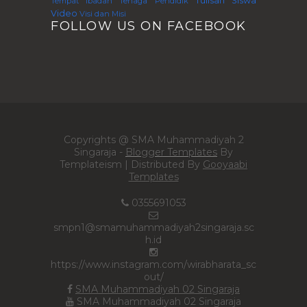
Tulisan Siswa
Tempat Ibadah
Tenaga Pendidik
Video
Visi dan Misi
FOLLOW US ON FACEBOOK
Copyrights @ SMA Muhammadiyah 2
Singaraja -
Blogger Templates
By
Templateism | Distributed By
Gooyaabi
Templates
0355691053
smpn1@smamuhammadiyah2singaraja.sc
h.id
https://www.instagram.com/wirabharata_sc
out/
SMA Muhammadiyah 02 Singaraja
SMA Muhammadiyah 02 Singaraja