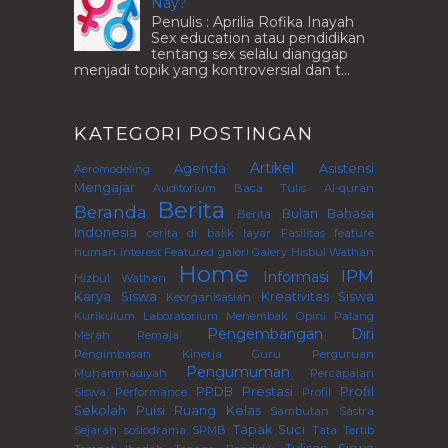
Nay?
Penulis : Aprilia Rofika Inayah
Sex education atau pendidikan
tentang sex selalu dianggap
menjadi topik yang kontroversial dan t...
KATEGORI POSTINGAN
Artikel
Agenda
Asistensi
Aeromodeling
Mengajar
Auditorium
Baca Tulis Al-quran
Berita
Beranda
Bulan Bahasa
Berita.
Indonesia
cerita di balik layar
Fasilitas
feature
human interest
Featured
galeri
Galery
Hisbul Wathan
Home
IPM
Informasi
Hizbul Wathan
Karya Siswa
Kreativitas Siswa
Keorganisasian
Kurikulum
Laboratorium
Menembak
Opini
Palang
Pengembangan Diri
Merah Remaja
Pengimbasan Kinerja Guru Perguruan
Pengumuman
Muhammadiyah
Percapaian
PPDB
Prestasi
Profil
Siswa
Performance
Profil
Sekolah
Puisi
Ruang Kelas
Sambutan
Sastra
Tapak Suci
Sejarah
sosiodrama
SPMB
Tata Tertib