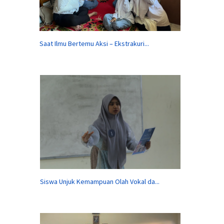
Saat Ilmu Bertemu Aksi – Ekstrakuri...
Siswa Unjuk Kemampuan Olah Vokal da...