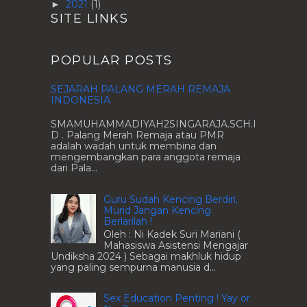
2021
(1)
►
SITE LINKS
POPULAR POSTS
SEJARAH PALANG MERAH REMAJA
INDONESIA
SMAMUHAMMADIYAH2SINGARAJA.SCH.I
D . Palang Merah Remaja atau PMR
adalah wadah untuk membina dan
mengembangkan para anggota remaja
dari Pala...
Guru Sudah Kencing Berdiri,
Murid Jangan Kencing
Berlarilah !
Oleh : Ni Kadek Suri Mariani (
Mahasiswa Asistensi Mengajar
Undiksha 2024 ) Sebagai makhluk hidup
yang paling sempurna manusia d...
Sex Education Penting ! Yay or