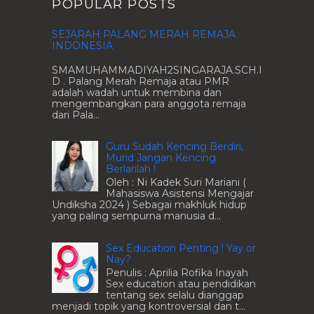
POPULAR POSTS
SEJARAH PALANG MERAH REMAJA
INDONESIA
SMAMUHAMMADIYAH2SINGARAJA.SCH.I
D . Palang Merah Remaja atau PMR
adalah wadah untuk membina dan
mengembangkan para anggota remaja
dari Pala...
Guru Sudah Kencing Berdiri,
Murid Jangan Kencing
Berlarilah !
Oleh : Ni Kadek Suri Mariani (
Mahasiswa Asistensi Mengajar
Undiksha 2024 ) Sebagai makhluk hidup
yang paling sempurna manusia d...
Sex Education Penting ! Yay or
Nay?
Penulis : Aprilia Rofika Inayah
Sex education atau pendidikan
tentang sex selalu dianggap
menjadi topik yang kontroversial dan t...