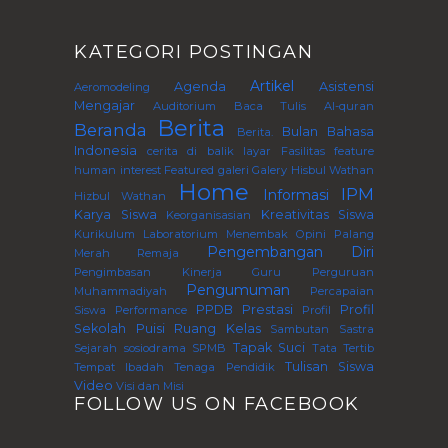
KATEGORI POSTINGAN
Artikel
Agenda
Asistensi
Aeromodeling
Mengajar
Auditorium
Baca Tulis Al-quran
Berita
Beranda
Bulan Bahasa
Berita.
Indonesia
cerita di balik layar
Fasilitas
feature
human interest
Featured
galeri
Galery
Hisbul Wathan
Home
IPM
Informasi
Hizbul Wathan
Karya Siswa
Kreativitas Siswa
Keorganisasian
Kurikulum
Laboratorium
Menembak
Opini
Palang
Pengembangan Diri
Merah Remaja
Pengimbasan Kinerja Guru Perguruan
Pengumuman
Muhammadiyah
Percapaian
PPDB
Prestasi
Profil
Siswa
Performance
Profil
Sekolah
Puisi
Ruang Kelas
Sambutan
Sastra
Tapak Suci
Sejarah
sosiodrama
SPMB
Tata Tertib
Tulisan Siswa
Tempat Ibadah
Tenaga Pendidik
Video
Visi dan Misi
FOLLOW US ON FACEBOOK