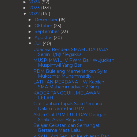
2024
(92)
►
2023
(134)
►
2022
(141)
▼
Desember
(15)
►
Oktober
(23)
►
September
(23)
►
Agustus
(20)
►
Juli
(40)
▼
Upacara Bendera SMAMUDA RAJA
Senin (1/8)! "Tegakka...
MUSPIMWIL IV PWM Bali! Wujudkan
Muspimwil Yang Ber...
PDM Buleleng Memeriahkan Syiar
Muktamar Muhammadiy...
LATIHAN PERDANA HW Kabilah
SMA Muhammadiyah 2 Sing...
KADER TANGGUH, MELAWAN
LELAH.
Giat Latihan Tapak Suci Perdana
Dalam Rentetan PTM...
Akhiri Giat PTM FULLDAY Dengan
Shalat Ashar Berjam...
Belajar Cekatan dan Semangat
Bersama Masa Lalu.
KISAH ! Arti Sebuah Keikhlasan Dan