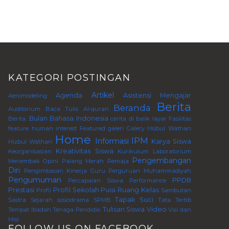
KATEGORI POSTINGAN
Artikel
Agenda
Asistensi Mengajar
Aeromodeling
Berita
Beranda
Auditorium
Baca Tulis Al-quran
Bulan Bahasa Indonesia
Berita.
cerita di balik layar
Fasilitas
feature human interest
Featured
galeri
Galery
Hisbul Wathan
Home
IPM
Informasi
Karya Siswa
Hizbul Wathan
Kreativitas Siswa
Keorganisasian
Kurikulum
Laboratorium
Pengembangan
Menembak
Opini
Palang Merah Remaja
Diri
Pengimbasan Kinerja Guru Perguruan Muhammadiyah
Pengumuman
PPDB
Percapaian Siswa
Performance
Prestasi
Profil Sekolah
Puisi
Ruang Kelas
Profil
Sambutan
Tapak Suci
Sastra
Sejarah
sosiodrama
SPMB
Tata Tertib
Tulisan Siswa
Video
Tempat Ibadah
Tenaga Pendidik
Visi dan
Misi
FOLLOW US ON FACEBOOK