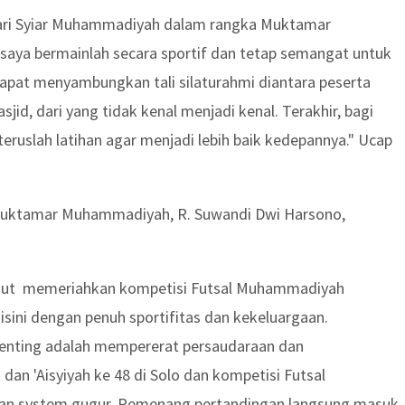
 dari Syiar Muhammadiyah dalam rangka Muktamar
 saya bermainlah secara sportif dan tetap semangat untuk
 dapat menyambungkan tali silaturahmi diantara peserta
id, dari yang tidak kenal menjadi kenal. Terakhir, bagi
eruslah latihan agar menjadi lebih baik kedepannya." Ucap
 Muktamar Muhammadiyah, R. Suwandi Dwi Harsono,
 ikut memeriahkan kompetisi Futsal Muhammadiyah
disini dengan penuh sportifitas dan kekeluargaan.
penting adalah mempererat persaudaraan dan
 'Aisyiyah ke 48 di Solo dan kompetisi Futsal
kan system gugur. Pemenang pertandingan langsung masuk