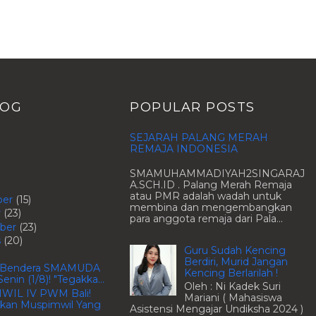
LOG
POPULAR POSTS
SEJARAH PALANG MERAH
REMAJA INDONESIA
SMAMUHAMMADIYAH2SINGARAJ
A.SCH.ID . Palang Merah Remaja
atau PMR adalah wadah untuk
ber
(15)
membina dan mengembangkan
r
(23)
para anggota remaja dari Pala...
ber
(23)
s
(20)
Guru Sudah Kencing
Berdiri, Murid Jangan
a Bendera SMAMUDA
Kencing Berlarilah !
enin (1/8)! "Tegakka...
Oleh : Ni Kadek Suri
IL IV PWM Bali!
Mariani ( Mahasiswa
kan Muspimwil Yang
Asistensi Mengajar Undiksha 2024 )