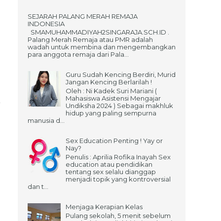
SEJARAH PALANG MERAH REMAJA
INDONESIA
SMAMUHAMMADIYAH2SINGARAJA.SCH.ID .
Palang Merah Remaja atau PMR adalah
wadah untuk membina dan mengembangkan
para anggota remaja dari Pala...
Guru Sudah Kencing Berdiri, Murid
Jangan Kencing Berlarilah !
Oleh : Ni Kadek Suri Mariani (
Mahasiswa Asistensi Mengajar
Undiksha 2024 ) Sebagai makhluk
hidup yang paling sempurna
manusia d...
Sex Education Penting ! Yay or
Nay?
Penulis : Aprilia Rofika Inayah Sex
education atau pendidikan
tentang sex selalu dianggap
menjadi topik yang kontroversial
dan t...
Menjaga Kerapian Kelas
Pulang sekolah, 5 menit sebelum