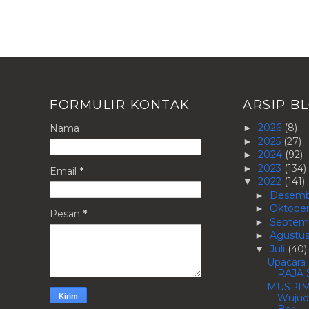
FORMULIR KONTAK
ARSIP B
2026
(8)
Nama
►
2025
(27)
►
2024
(92)
►
2023
(134)
►
Email
*
2022
(141)
▼
Desem
►
Oktobe
►
Pesan
*
Septem
►
Agustu
►
Juli
(40)
▼
Upacar
RAJA S
MUSPIMW
Wujud
Ber...