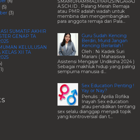
ber
(6)
SMAMUHAMMADIYAH2SINGARAJ
A.SCH.ID . Palang Merah Remaja
r
(5)
atau PMR adalah wadah untuk
ber
(3)
membina dan mengembangkan
para anggota remaja dari Pala...
ASI SUMATIF AKHIR
Guru Sudah Kencing
STER GENAP TA
Berdiri, Murid Jangan
2025
Kencing Berlarilah !
MUMAN KELULUSAN
Oleh : Ni Kadek Suri
 KELAS XII TA
Mariani ( Mahasiswa
2025
Asistensi Mengajar Undiksha 2024 )
4)
Sebagai makhluk hidup yang paling
(1)
sempurna manusia d...
Sex Education Penting !
Yay or Nay?
Penulis : Aprilia Rofika
KS
Inayah Sex education
atau pendidikan tentang
sex selalu dianggap menjadi topik
yang kontroversial dan t...