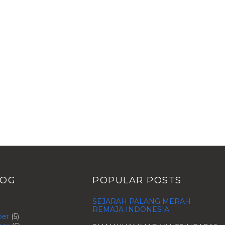
LOG
POPULAR POSTS
SEJARAH PALANG MERAH
REMAJA INDONESIA
ber
(5)