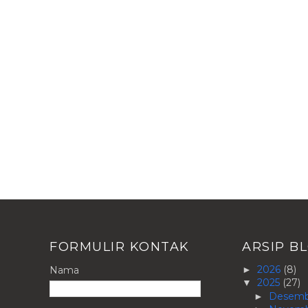
FORMULIR KONTAK
ARSIP B
2026
(8)
Nama
►
2025
(27)
▼
Desem
►