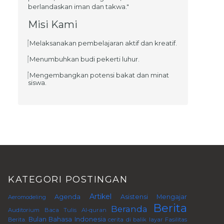
berlandaskan iman dan takwa."
Misi Kami
Melaksanakan pembelajaran aktif dan kreatif.
Menumbuhkan budi pekerti luhur.
Mengembangkan potensi bakat dan minat
siswa.
KATEGORI POSTINGAN
Artikel
Agenda
Asistensi Mengajar
Aeromodeling
Berita
Beranda
Auditorium
Baca Tulis Al-quran
Bulan Bahasa Indonesia
Berita.
cerita di balik layar
Fasilitas