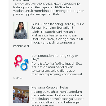
SMAMUHAMMADIYAH2SINGARAJA.SCH.ID .
Palang Merah Remaja atau PMR adalah
wadah untuk membina dan mengembangkan
para anggota remaja dari Pala...
Guru Sudah Kencing Berdiri, Murid
Jangan Kencing Berlarilah !
Oleh : Ni Kadek Suri Mariani (
Mahasiswa Asistensi Mengajar
Undiksha 2024 ) Sebagai makhluk
hidup yang paling sempurna
manusia d...
Sex Education Penting ! Yay or
Nay?
Penulis : Aprilia Rofika Inayah Sex
education atau pendidikan
tentang sex selalu dianggap
menjadi topik yang kontroversial
dan t...
Menjaga Kerapian Kelas
Pulang sekolah, 5 menit sebelum
pembelajaran diakhiri, siswa kami
melakukan pembiasaan yaitu saat
meninggalkan ruang kelas agar
merapikan me...