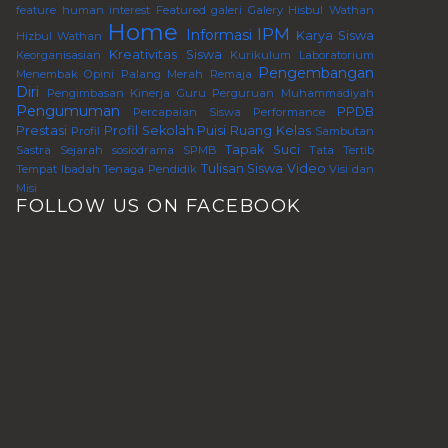
feature human interest
Featured
galeri
Galery
Hisbul Wathan
Home
IPM
Informasi
Karya Siswa
Hizbul Wathan
Kreativitas Siswa
Keorganisasian
Kurikulum
Laboratorium
Pengembangan
Menembak
Opini
Palang Merah Remaja
Diri
Pengimbasan Kinerja Guru Perguruan Muhammadiyah
Pengumuman
PPDB
Percapaian Siswa
Performance
Prestasi
Profil Sekolah
Puisi
Ruang Kelas
Profil
Sambutan
Tapak Suci
Sastra
Sejarah
sosiodrama
SPMB
Tata Tertib
Tulisan Siswa
Video
Tempat Ibadah
Tenaga Pendidik
Visi dan
Misi
FOLLOW US ON FACEBOOK