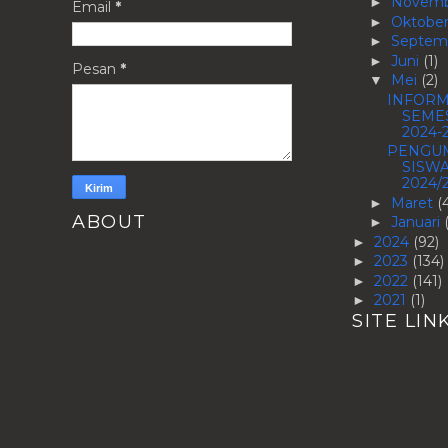
Novem
►
Email
*
Oktobe
►
Septem
►
Juni
(1)
►
Pesan
*
Mei
(2)
▼
INFORM
SEME
2024-
PENGU
SISWA
2024/
Maret
(
►
ABOUT
Januari
►
2024
(92)
►
2023
(134)
►
2022
(141)
►
2021
(1)
►
SITE LIN