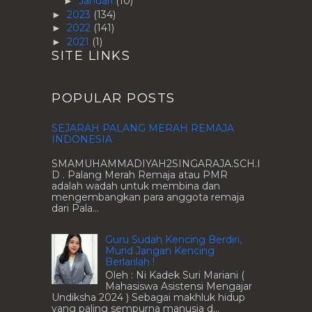
Januari
(10)
►
2023
(134)
►
2022
(141)
►
2021
(1)
►
SITE LINKS
POPULAR POSTS
SEJARAH PALANG MERAH REMAJA
INDONESIA
SMAMUHAMMADIYAH2SINGARAJA.SCH.I
D . Palang Merah Remaja atau PMR
adalah wadah untuk membina dan
mengembangkan para anggota remaja
dari Pala...
Guru Sudah Kencing Berdiri,
Murid Jangan Kencing
Berlarilah !
Oleh : Ni Kadek Suri Mariani (
Mahasiswa Asistensi Mengajar
Undiksha 2024 ) Sebagai makhluk hidup
yang paling sempurna manusia d...