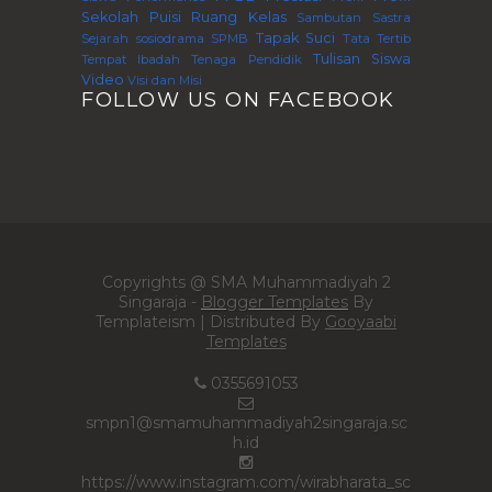
Sekolah
Puisi
Ruang Kelas
Sambutan
Sastra
Tapak Suci
Sejarah
sosiodrama
SPMB
Tata Tertib
Tulisan Siswa
Tempat Ibadah
Tenaga Pendidik
Video
Visi dan Misi
FOLLOW US ON FACEBOOK
Copyrights @ SMA Muhammadiyah 2
Singaraja -
Blogger Templates
By
Templateism | Distributed By
Gooyaabi
Templates
0355691053
smpn1@smamuhammadiyah2singaraja.sc
h.id
https://www.instagram.com/wirabharata_sc