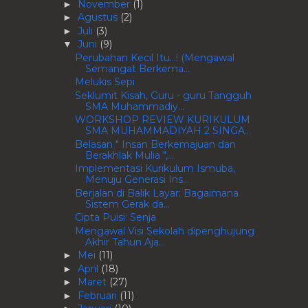
November
(1)
►
Agustus
(2)
►
Juli
(3)
►
Juni
(9)
▼
Perubahan Kecil Itu...! (Mengawal
Semangat Berkema...
Melukis Sepi
Seklumit Kisah, Guru - guru Tangguh
SMA Muhammadiy...
WORKSHOP REVIEW KURIKULUM
SMA MUHAMMADIYAH 2 SINGA...
Belasan " Insan Berkemajuan dan
Berakhlak Mulia ",...
Implementasi Kurikulum Ismuba,
Menuju Generasi Ins...
Berjalan di Balik Layar: Bagaimana
Sistem Gerak da...
Cipta Puisi: Senja
Mengawal Visi Sekolah dipenghujung
Akhir Tahun Aja...
Mei
(11)
►
April
(18)
►
Maret
(27)
►
Februari
(11)
►