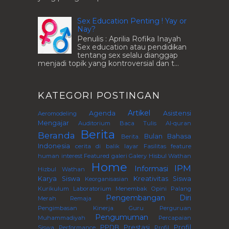
Sex Education Penting ! Yay or
Nay?
Penulis : Aprilia Rofika Inayah
Sex education atau pendidikan
tentang sex selalu dianggap
menjadi topik yang kontroversial dan t...
KATEGORI POSTINGAN
Artikel
Agenda
Asistensi
Aeromodeling
Mengajar
Auditorium
Baca Tulis Al-quran
Berita
Beranda
Bulan Bahasa
Berita.
Indonesia
cerita di balik layar
Fasilitas
feature
human interest
Featured
galeri
Galery
Hisbul Wathan
Home
IPM
Informasi
Hizbul Wathan
Karya Siswa
Kreativitas Siswa
Keorganisasian
Kurikulum
Laboratorium
Menembak
Opini
Palang
Pengembangan Diri
Merah Remaja
Pengimbasan Kinerja Guru Perguruan
Pengumuman
Muhammadiyah
Percapaian
PPDB
Prestasi
Profil
Siswa
Performance
Profil