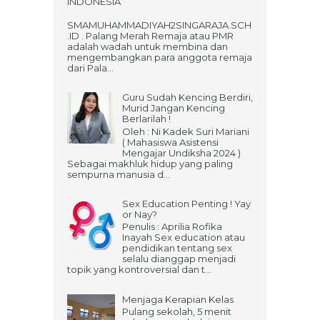
INDONESIA
SMAMUHAMMADIYAH2SINGARAJA.SCH
.ID . Palang Merah Remaja atau PMR
adalah wadah untuk membina dan
mengembangkan para anggota remaja
dari Pala...
Guru Sudah Kencing Berdiri,
Murid Jangan Kencing
Berlarilah !
Oleh : Ni Kadek Suri Mariani
( Mahasiswa Asistensi
Mengajar Undiksha 2024 )
Sebagai makhluk hidup yang paling
sempurna manusia d...
Sex Education Penting ! Yay
or Nay?
Penulis : Aprilia Rofika
Inayah Sex education atau
pendidikan tentang sex
selalu dianggap menjadi
topik yang kontroversial dan t...
Menjaga Kerapian Kelas
Pulang sekolah, 5 menit