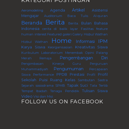
KATEGORI POSTINGAN
Artikel
Agenda
Asistensi
Aeromodeling
Mengajar
Auditorium
Baca Tulis Al-quran
Berita
Beranda
Bulan Bahasa
Berita.
Indonesia
cerita di balik layar
Fasilitas
feature
human interest
Featured
galeri
Galery
Hisbul Wathan
Home
IPM
Informasi
Hizbul Wathan
Karya Siswa
Kreativitas Siswa
Keorganisasian
Kurikulum
Laboratorium
Menembak
Opini
Palang
Pengembangan Diri
Merah Remaja
Pengimbasan Kinerja Guru Perguruan
Pengumuman
Muhammadiyah
Percapaian
PPDB
Prestasi
Profil
Siswa
Performance
Profil
Sekolah
Puisi
Ruang Kelas
Sambutan
Sastra
Tapak Suci
Sejarah
sosiodrama
SPMB
Tata Tertib
Tulisan Siswa
Tempat Ibadah
Tenaga Pendidik
Video
Visi dan Misi
FOLLOW US ON FACEBOOK