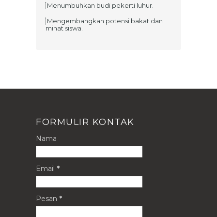
Menumbuhkan budi pekerti luhur.
Mengembangkan potensi bakat dan
minat siswa.
FORMULIR KONTAK
Nama
Email
*
Pesan
*