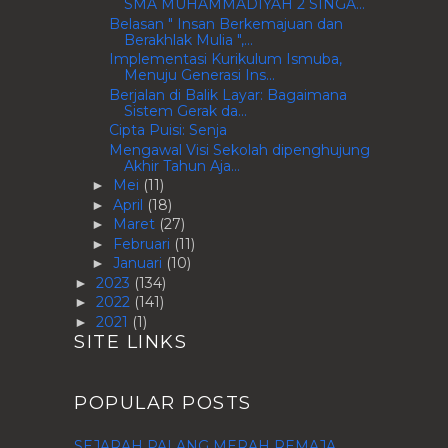
SMA MUHAMMADIYAH 2 SINGA...
Belasan " Insan Berkemajuan dan
Berakhlak Mulia ",...
Implementasi Kurikulum Ismuba,
Menuju Generasi Ins...
Berjalan di Balik Layar: Bagaimana
Sistem Gerak da...
Cipta Puisi: Senja
Mengawal Visi Sekolah dipenghujung
Akhir Tahun Aja...
Mei
(11)
►
April
(18)
►
Maret
(27)
►
Februari
(11)
►
Januari
(10)
►
2023
(134)
►
2022
(141)
►
2021
(1)
►
SITE LINKS
POPULAR POSTS
SEJARAH PALANG MERAH REMAJA