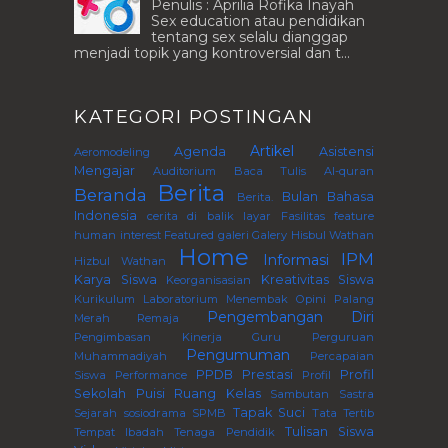
Penulis : Aprilia Rofika Inayah
Sex education atau pendidikan
tentang sex selalu dianggap
menjadi topik yang kontroversial dan t...
KATEGORI POSTINGAN
Artikel
Agenda
Asistensi
Aeromodeling
Mengajar
Auditorium
Baca Tulis Al-quran
Berita
Beranda
Bulan Bahasa
Berita.
Indonesia
cerita di balik layar
Fasilitas
feature
human interest
Featured
galeri
Galery
Hisbul Wathan
Home
IPM
Informasi
Hizbul Wathan
Karya Siswa
Kreativitas Siswa
Keorganisasian
Kurikulum
Laboratorium
Menembak
Opini
Palang
Pengembangan Diri
Merah Remaja
Pengimbasan Kinerja Guru Perguruan
Pengumuman
Muhammadiyah
Percapaian
PPDB
Prestasi
Profil
Siswa
Performance
Profil
Sekolah
Puisi
Ruang Kelas
Sambutan
Sastra
Tapak Suci
Sejarah
sosiodrama
SPMB
Tata Tertib
Tulisan Siswa
Tempat Ibadah
Tenaga Pendidik