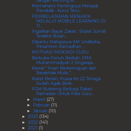
Jangan Kencing B...
Memahami Pentingnya Menjadi
Pendidik : Kunci Terci...
PEMBELAJARAN MENARIK
MELALUI MOBILE LEARNING DI
TI...
Ingatkan Bayar Zakat : Shalat Jumat
Terakhir Bulan...
Dibantu Mahasiswa AM Undiksha,
Pesantren Ramadhan ...
MOTIVASI MENJADI GURU
Berbuka Penuh Berkah, SMA
Muhammadiyah 2 Singaraja...
Kawal " Insan Berkemajuan dan
Berakhlak Mulia ", ...
Ibarat Berlari, Puasa Ke 22 Tenaga
Sudah Agak Berk...
FGM Buleleng Berbagi Paket
Ramadan Untuk Para Guru...
Maret
(27)
►
Februari
(11)
►
Januari
(10)
►
2023
(134)
►
2022
(141)
►
2021
(1)
►