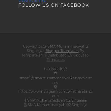
Video
Visi dan Misi
FOLLOW US ON FACEBOOK
Copyrights @ SMA Muhammadiyah 2
Singaraja -
Blogger Templates
By
Templateism | Distributed By
Gooyaabi
Templates
0355691053
smpn1@smamuhammadiyah2singaraja.sc
h.id
https://www.instagram.com/wirabharata_sc
out/
SMA Muhammadiyah 02 Singaraja
SMA Muhammadiyah 02 Singaraja