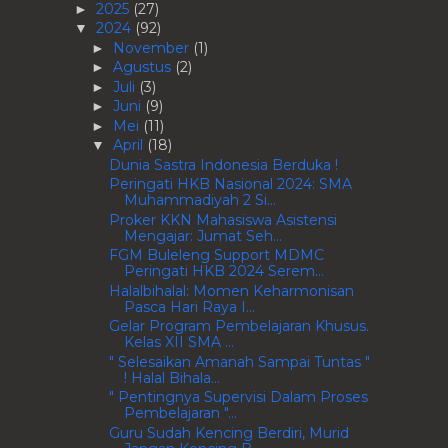
2025
(27)
►
2024
(92)
▼
November
(1)
►
Agustus
(2)
►
Juli
(3)
►
Juni
(9)
►
Mei
(11)
►
April
(18)
▼
Dunia Sastra Indonesia Berduka !
Peringati HKB Nasional 2024: SMA
Muhammadiyah 2 Si...
Proker KKN Mahasiswa Asistensi
Mengajar: Jumat Seh...
FGM Buleleng Support MDMC
Peringati HKB 2024 Serem...
Halalbihalal: Momen Keharmonisan
Pasca Hari Raya I...
Gelar Program Pembelajaran Khusus.
Kelas XII SMA ...
" Selesaikan Amanah Sampai Tuntas "
! Halal Bihala...
" Pentingnya Supervisi Dalam Proses
Pembelajaran "...
Guru Sudah Kencing Berdiri, Murid