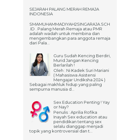
SEJARAH PALANG MERAH REMAJA
INDONESIA
SMAMUHAMMADIYAH2SINGARAJA.SCH
.ID . Palang Merah Remaja atau PMR
adalah wadah untuk membina dan
mengembangkan para anggota remaja
dari Pala...
Guru Sudah Kencing Berdiri,
Murid Jangan Kencing
Berlarilah !
Oleh : Ni Kadek Suri Mariani
( Mahasiswa Asistensi
Mengajar Undiksha 2024 )
Sebagai makhluk hidup yang paling
sempurna manusia d...
Sex Education Penting ! Yay
or Nay?
Penulis : Aprilia Rofika
Inayah Sex education atau
pendidikan tentang sex
selalu dianggap menjadi
topik yang kontroversial dan t...