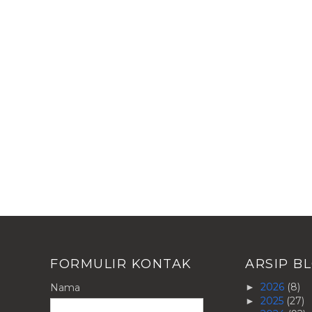
FORMULIR KONTAK
ARSIP B
2026
(8)
Nama
►
2025
(27)
►