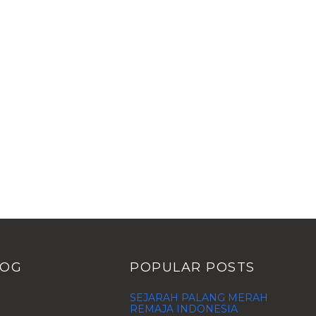
LOG
POPULAR POSTS
SEJARAH PALANG MERAH
REMAJA INDONESIA