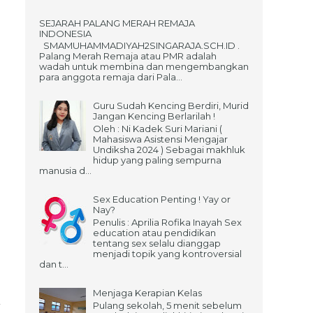
SEJARAH PALANG MERAH REMAJA
INDONESIA
SMAMUHAMMADIYAH2SINGARAJA.SCH.ID .
Palang Merah Remaja atau PMR adalah
wadah untuk membina dan mengembangkan
para anggota remaja dari Pala...
Guru Sudah Kencing Berdiri, Murid
Jangan Kencing Berlarilah !
Oleh : Ni Kadek Suri Mariani (
Mahasiswa Asistensi Mengajar
Undiksha 2024 ) Sebagai makhluk
hidup yang paling sempurna
manusia d...
Sex Education Penting ! Yay or
Nay?
Penulis : Aprilia Rofika Inayah Sex
education atau pendidikan
tentang sex selalu dianggap
menjadi topik yang kontroversial
dan t...
Menjaga Kerapian Kelas
Pulang sekolah, 5 menit sebelum