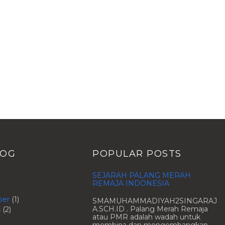
LOG
POPULAR POSTS
SEJARAH PALANG MERAH
REMAJA INDONESIA
ber
(1)
SMAMUHAMMADIYAH2SINGARAJ
A.SCH.ID . Palang Merah Remaja
s
(2)
atau PMR adalah wadah untuk
membina dan mengembangkan