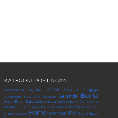
KATEGORI POSTINGAN
Artikel
Agenda
Asistensi Mengajar
Aeromodeling
Berita
Beranda
Auditorium
Baca Tulis Al-quran
Bulan Bahasa Indonesia
Berita.
cerita di balik layar
Fasilitas
feature human interest
Featured
galeri
Galery
Hisbul Wathan
Home
IPM
Informasi
Karya Siswa
Hizbul Wathan