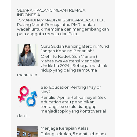
SEJARAH PALANG MERAH REMAJA
INDONESIA
SMAMUHAMMADIYAH2SINGARAJA.SCH.ID .
Palang Merah Remaja atau PMR adalah
wadah untuk membina dan mengembangkan
para anggota remaja dari Pala...
Guru Sudah Kencing Berdiri, Murid
Jangan Kencing Berlarilah !
Oleh : Ni Kadek Suri Mariani (
Mahasiswa Asistensi Mengajar
Undiksha 2024 ) Sebagai makhluk
hidup yang paling sempurna
manusia d...
Sex Education Penting ! Yay or
Nay?
Penulis : Aprilia Rofika Inayah Sex
education atau pendidikan
tentang sex selalu dianggap
menjadi topik yang kontroversial
dan t...
Menjaga Kerapian Kelas
Pulang sekolah, 5 menit sebelum