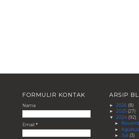
FORMULIR KONTAK
ARSIP B
2026
(8)
Nama
►
2025
(27)
►
2024
(92)
▼
Novem
►
Email
*
Agustu
►
Juli
(3)
►