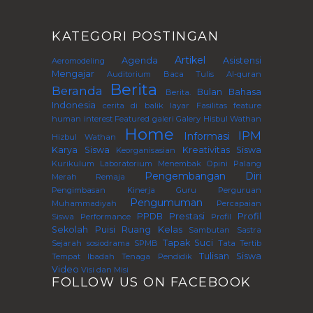
KATEGORI POSTINGAN
Artikel
Agenda
Asistensi
Aeromodeling
Mengajar
Auditorium
Baca Tulis Al-quran
Berita
Beranda
Bulan Bahasa
Berita.
Indonesia
cerita di balik layar
Fasilitas
feature
human interest
Featured
galeri
Galery
Hisbul Wathan
Home
IPM
Informasi
Hizbul Wathan
Karya Siswa
Kreativitas Siswa
Keorganisasian
Kurikulum
Laboratorium
Menembak
Opini
Palang
Pengembangan Diri
Merah Remaja
Pengimbasan Kinerja Guru Perguruan
Pengumuman
Muhammadiyah
Percapaian
PPDB
Prestasi
Profil
Siswa
Performance
Profil
Sekolah
Puisi
Ruang Kelas
Sambutan
Sastra
Tapak Suci
Sejarah
sosiodrama
SPMB
Tata Tertib
Tulisan Siswa
Tempat Ibadah
Tenaga Pendidik
Video
Visi dan Misi
FOLLOW US ON FACEBOOK