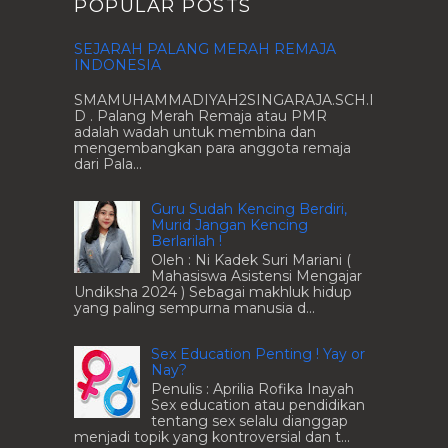
POPULAR POSTS
SEJARAH PALANG MERAH REMAJA
INDONESIA
SMAMUHAMMADIYAH2SINGARAJA.SCH.I
D . Palang Merah Remaja atau PMR
adalah wadah untuk membina dan
mengembangkan para anggota remaja
dari Pala...
Guru Sudah Kencing Berdiri,
Murid Jangan Kencing
Berlarilah !
Oleh : Ni Kadek Suri Mariani (
Mahasiswa Asistensi Mengajar
Undiksha 2024 ) Sebagai makhluk hidup
yang paling sempurna manusia d...
Sex Education Penting ! Yay or
Nay?
Penulis : Aprilia Rofika Inayah
Sex education atau pendidikan
tentang sex selalu dianggap
menjadi topik yang kontroversial dan t...