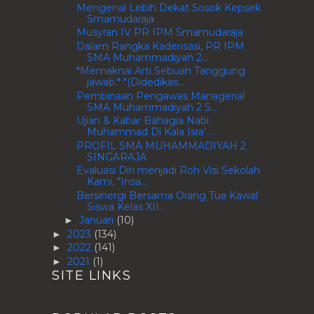
Mengenal Lebih Dekat Sosok Kepsek
Smamudaraja
Musyran IV PR IPM Smamudaraja
Dalam Rangka Kaderisasi, PR IPM
SMA Muhammadiyah 2...
*Memaknai Arti Sebuah Tanggung
jawab.* *(Didedikas...
Pembinaan Pengawas Managerial
SMA Muhammadiyah 2 S...
Ujian & Kabar Bahagia Nabi
Muhammad Di Kala Isra’ ...
PROFIL SMA MUHAMMADIYAH 2
SINGARAJA
Evaluasi Diri menjadi Roh Visi Sekolah
Kami, "Insa...
Bersinergi Bersama Orang Tua Kawal
Siswa Kelas XII...
Januari
(10)
►
2023
(134)
►
2022
(141)
►
2021
(1)
►
SITE LINKS