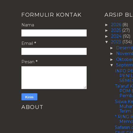
FORMULIR KONTAK
ARSIP B
2026
(8)
Nama
►
2025
(27)
►
2024
(92)
►
2023
(134)
▼
Email
*
Desem
►
Novem
►
Oktobe
►
Pesan
*
Septem
▼
INFO P
PENI
SEMES
Ta'aruf
PDM B
Pemb..
Siswa Ke
Muham
ABOUT
Terim..
" RING 
Memot
Safaran 