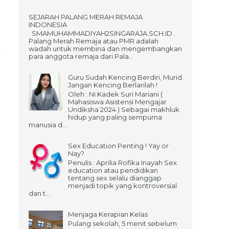
SEJARAH PALANG MERAH REMAJA
INDONESIA
SMAMUHAMMADIYAH2SINGARAJA.SCH.ID .
Palang Merah Remaja atau PMR adalah
wadah untuk membina dan mengembangkan
para anggota remaja dari Pala...
Guru Sudah Kencing Berdiri, Murid
Jangan Kencing Berlarilah !
Oleh : Ni Kadek Suri Mariani (
Mahasiswa Asistensi Mengajar
Undiksha 2024 ) Sebagai makhluk
hidup yang paling sempurna
manusia d...
Sex Education Penting ! Yay or
Nay?
Penulis : Aprilia Rofika Inayah Sex
education atau pendidikan
tentang sex selalu dianggap
menjadi topik yang kontroversial
dan t...
Menjaga Kerapian Kelas
Pulang sekolah, 5 menit sebelum