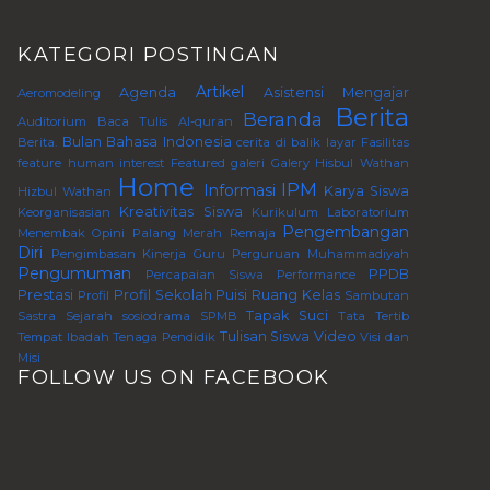
KATEGORI POSTINGAN
Artikel
Agenda
Asistensi Mengajar
Aeromodeling
Berita
Beranda
Auditorium
Baca Tulis Al-quran
Bulan Bahasa Indonesia
Berita.
cerita di balik layar
Fasilitas
feature human interest
Featured
galeri
Galery
Hisbul Wathan
Home
IPM
Informasi
Karya Siswa
Hizbul Wathan
Kreativitas Siswa
Keorganisasian
Kurikulum
Laboratorium
Pengembangan
Menembak
Opini
Palang Merah Remaja
Diri
Pengimbasan Kinerja Guru Perguruan Muhammadiyah
Pengumuman
PPDB
Percapaian Siswa
Performance
Prestasi
Profil Sekolah
Puisi
Ruang Kelas
Profil
Sambutan
Tapak Suci
Sastra
Sejarah
sosiodrama
SPMB
Tata Tertib
Tulisan Siswa
Video
Tempat Ibadah
Tenaga Pendidik
Visi dan
Misi
FOLLOW US ON FACEBOOK