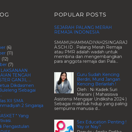
LOG
POPULAR POSTS
SEJARAH PALANG MERAH
REMAJA INDONESIA
SMAMUHAMMADIYAH2SINGARAJ
A.SCH.ID . Palang Merah Remaja
ber
(6)
atau PMR adalah wadah untuk
ber
(11)
membina dan mengembangkan
r
(12)
para anggota remaja dari Pala...
ber
(7)
ELAKSANAAN
Guru Sudah Kencing
LAIAN TENGAH
Berdiri, Murid Jangan
TER GANJIL ...
Kencing Berlarilah !
 Ketua Dikdasmen
Oleh : Ni Kadek Suri
uleleng !Sebagai
Mariani ( Mahasiswa
.
Asistensi Mengajar Undiksha 2024 )
las XII SMA
Sebagai makhluk hidup yang paling
madiyah 2 Singaraja
sempurna manusia d...
.
BASKET " Yang
ivasi.
Sex Education Penting !
di Pengastulan
Yay or Nay?