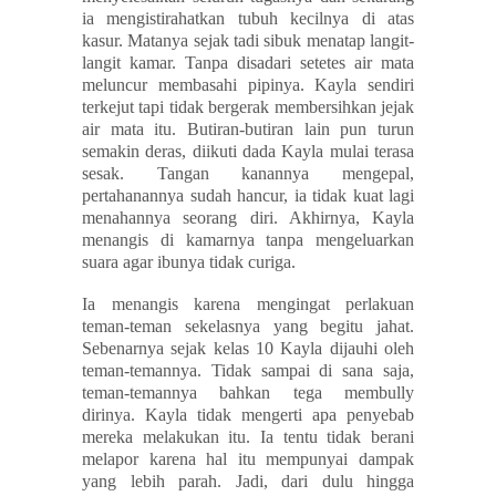
ia mengistirahatkan tubuh kecilnya di atas
kasur. Matanya sejak tadi sibuk menatap langit-
langit kamar. Tanpa disadari setetes air mata
meluncur membasahi pipinya. Kayla sendiri
terkejut tapi tidak bergerak membersihkan jejak
air mata itu. Butiran-butiran lain pun turun
semakin deras, diikuti dada Kayla mulai terasa
sesak. Tangan kanannya mengepal,
pertahanannya sudah hancur, ia tidak kuat lagi
menahannya seorang diri. Akhirnya, Kayla
menangis di kamarnya tanpa mengeluarkan
suara agar ibunya tidak curiga.
Ia menangis karena mengingat perlakuan
teman-teman sekelasnya yang begitu jahat.
Sebenarnya sejak kelas 10 Kayla dijauhi oleh
teman-temannya. Tidak sampai di sana saja,
teman-temannya bahkan tega membully
dirinya. Kayla tidak mengerti apa penyebab
mereka melakukan itu. Ia tentu tidak berani
melapor karena hal itu mempunyai dampak
yang lebih parah. Jadi, dari dulu hingga