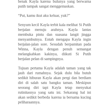
benak Kayla karena bulunya yang berwarna
putih tampak sangat menggemaskan.
“Put, kamu ikut aku keluar, yuk?”
Senyum kecil Kayla terbit kala melihat Si Putih
berjalan menuju arahnya. Kayla lantas
membuka pintu dan suasana langit jingga
menyambutnya. Entah mengapa Kayla ingin
berjalan-jalan sore. Sesudah berpamitan pada
Winna, Kayla dengan penuh semangat
melangkahkan kakinya, diikuti Si Putih
berjalan pelan di sampingnya.
Tujuan pertama Kayla adalah taman yang tak
jauh dari rumahnya. Sejak dulu bila butuh
sedikit hiburan Kayla akan pergi dan berdiam
diri di salah satu bangku taman. Meskipun
seorang diri tapi Kayla tetap menyukai
rutinitasnya yang satu ini. Sekarang hal ini
akan sedikit berbeda karena ia bersama kucing
peliharaannya.