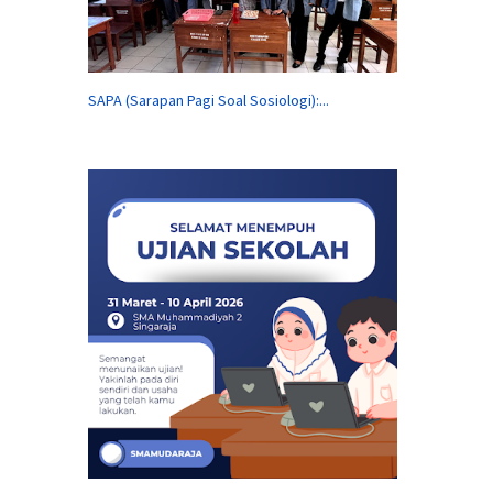
SAPA (Sarapan Pagi Soal Sosiologi):...