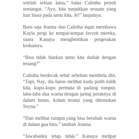
setelah sekian lama,” balas Calistha penuh
semangat. “Ayo, kita tunjukkan sesuatu yang
luar biasa pada tamu kita, Je!” lanjutnya.
Baru saja Jeanna dan Calistha ingin membawa
Kayla pergi ke tempat-tempat favorit mereka,
suara Kanaya menghentikan pergerakan
keduanya.
“Bisa tidak biarkan tamu kita duduk dengan
tenang?”
Calistha berdecak sebal sebelum membela diri,
“Tapi, Nay, dia harus melihat kuda putih milik
kita, kupu-kupu permata di padang rumput,
laba-laba dua warna dengan jaring peraknya di
dalam hutan, kolam teratai yang ditemukan
Seyna.”
“Dan melihat rumput yang bisa berubah warna
di dalam gua biru,” tambah Jeanna.
“Jawabanku tetap tidak.” Kanaya melipat