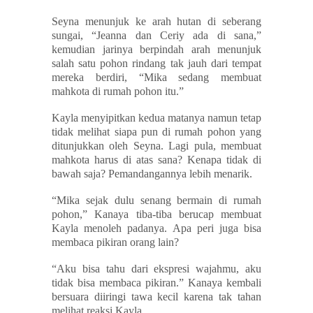
Seyna menunjuk ke arah hutan di seberang
sungai, “Jeanna dan Ceriy ada di sana,”
kemudian jarinya berpindah arah menunjuk
salah satu pohon rindang tak jauh dari tempat
mereka berdiri, “Mika sedang membuat
mahkota di rumah pohon itu.”
Kayla menyipitkan kedua matanya namun tetap
tidak melihat siapa pun di rumah pohon yang
ditunjukkan oleh Seyna. Lagi pula, membuat
mahkota harus di atas sana? Kenapa tidak di
bawah saja? Pemandangannya lebih menarik.
“Mika sejak dulu senang bermain di rumah
pohon,” Kanaya tiba-tiba berucap membuat
Kayla menoleh padanya. Apa peri juga bisa
membaca pikiran orang lain?
“Aku bisa tahu dari ekspresi wajahmu, aku
tidak bisa membaca pikiran.” Kanaya kembali
bersuara diiringi tawa kecil karena tak tahan
melihat reaksi Kayla.