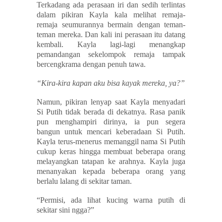
Terkadang ada perasaan iri dan sedih terlintas
dalam pikiran Kayla kala melihat remaja-
remaja seumurannya bermain dengan teman-
teman mereka. Dan kali ini perasaan itu datang
kembali. Kayla lagi-lagi menangkap
pemandangan sekelompok remaja tampak
bercengkrama dengan penuh tawa.
“Kira-kira kapan aku bisa kayak mereka, ya?”
Namun, pikiran lenyap saat Kayla menyadari
Si Putih tidak berada di dekatnya. Rasa panik
pun menghampiri dirinya, ia pun segera
bangun untuk mencari keberadaan Si Putih.
Kayla terus-menerus memanggil nama Si Putih
cukup keras hingga membuat beberapa orang
melayangkan tatapan ke arahnya. Kayla juga
menanyakan kepada beberapa orang yang
berlalu lalang di sekitar taman.
“Permisi, ada lihat kucing warna putih di
sekitar sini ngga?”