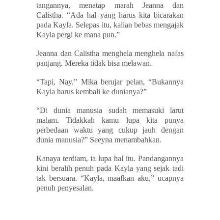
tangannya, menatap marah Jeanna dan
Calistha. “Ada hal yang harus kita bicarakan
pada Kayla. Selepas itu, kalian bebas mengajak
Kayla pergi ke mana pun.”
Jeanna dan Calistha menghela menghela nafas
panjang. Mereka tidak bisa melawan.
“Tapi, Nay.” Mika berujar pelan, “Bukannya
Kayla harus kembali ke dunianya?”
“Di dunia manusia sudah memasuki larut
malam. Tidakkah kamu lupa kita punya
perbedaan waktu yang cukup jauh dengan
dunia manusia?” Seeyna menambahkan.
Kanaya terdiam, ia lupa hal itu. Pandangannya
kini beralih penuh pada Kayla yang sejak tadi
tak bersuara. “Kayla, maafkan aku,” ucapnya
penuh penyesalan.