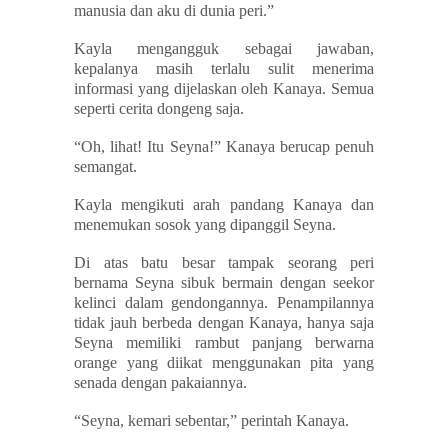
manusia dan aku di dunia peri.”
Kayla mengangguk sebagai jawaban,
kepalanya masih terlalu sulit menerima
informasi yang dijelaskan oleh Kanaya. Semua
seperti cerita dongeng saja.
“Oh, lihat! Itu Seyna!” Kanaya berucap penuh
semangat.
Kayla mengikuti arah pandang Kanaya dan
menemukan sosok yang dipanggil Seyna.
Di atas batu besar tampak seorang peri
bernama Seyna sibuk bermain dengan seekor
kelinci dalam gendongannya. Penampilannya
tidak jauh berbeda dengan Kanaya, hanya saja
Seyna memiliki rambut panjang berwarna
orange yang diikat menggunakan pita yang
senada dengan pakaiannya.
“Seyna, kemari sebentar,” perintah Kanaya.