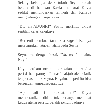
Selang beberapa detik tubuh Seyna sudah
berada di hadapan Kayla membuat Kayla
sedikit memundurkan langkah dan Kanaya
menggelengkan kepalanya.
“Dia sia-ADUHH!” Seyna meringis akibat
sentilan keras kakaknya.
“Berhenti membuat tamu kita kaget.” Kanaya
melayangkan tatapan tajam pada Seyna.
Seyna mendengus kesal, “Ya, maafkan aku,
Nay.”
Kayla terdiam melihat pertikaian antara dua
peri di hadapannya. Ia masih takjub oleh teknik
teleportasi milik Seyna. Bagaimana peri itu bisa
berpindah tempat secepat itu?
“Apa tadi itu kekuatanmu?” Kayla
memberanikan diri untuk bertanya membuat
kedua atensi peri itu beralih penuh padanya.