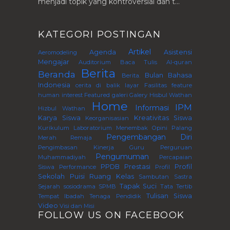
menjadi topik yang kontroversial dan t...
KATEGORI POSTINGAN
Artikel
Agenda
Asistensi
Aeromodeling
Mengajar
Auditorium
Baca Tulis Al-quran
Berita
Beranda
Bulan Bahasa
Berita.
Indonesia
cerita di balik layar
Fasilitas
feature
human interest
Featured
galeri
Galery
Hisbul Wathan
Home
IPM
Informasi
Hizbul Wathan
Karya Siswa
Kreativitas Siswa
Keorganisasian
Kurikulum
Laboratorium
Menembak
Opini
Palang
Pengembangan Diri
Merah Remaja
Pengimbasan Kinerja Guru Perguruan
Pengumuman
Muhammadiyah
Percapaian
PPDB
Prestasi
Profil
Siswa
Performance
Profil
Sekolah
Puisi
Ruang Kelas
Sambutan
Sastra
Tapak Suci
Sejarah
sosiodrama
SPMB
Tata Tertib
Tulisan Siswa
Tempat Ibadah
Tenaga Pendidik
Video
Visi dan Misi
FOLLOW US ON FACEBOOK