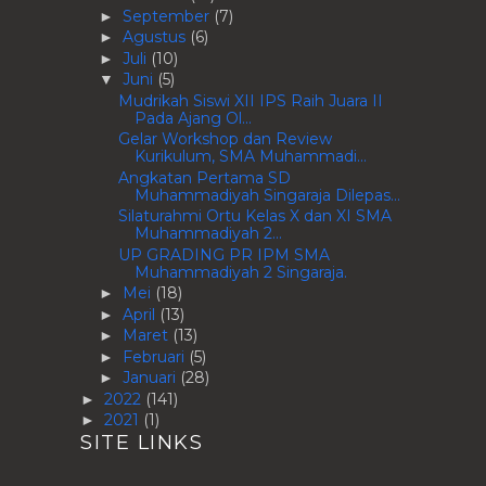
September
(7)
►
Agustus
(6)
►
Juli
(10)
►
Juni
(5)
▼
Mudrikah Siswi XII IPS Raih Juara II
Pada Ajang Ol...
Gelar Workshop dan Review
Kurikulum, SMA Muhammadi...
Angkatan Pertama SD
Muhammadiyah Singaraja Dilepas...
Silaturahmi Ortu Kelas X dan XI SMA
Muhammadiyah 2...
UP GRADING PR IPM SMA
Muhammadiyah 2 Singaraja.
Mei
(18)
►
April
(13)
►
Maret
(13)
►
Februari
(5)
►
Januari
(28)
►
2022
(141)
►
2021
(1)
►
SITE LINKS