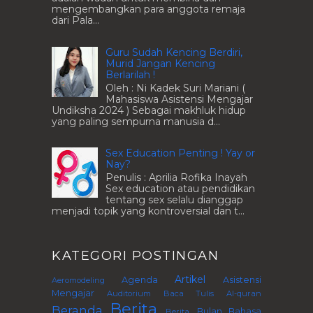
mengembangkan para anggota remaja
dari Pala...
Guru Sudah Kencing Berdiri,
Murid Jangan Kencing
Berlarilah !
Oleh : Ni Kadek Suri Mariani (
Mahasiswa Asistensi Mengajar
Undiksha 2024 ) Sebagai makhluk hidup
yang paling sempurna manusia d...
Sex Education Penting ! Yay or
Nay?
Penulis : Aprilia Rofika Inayah
Sex education atau pendidikan
tentang sex selalu dianggap
menjadi topik yang kontroversial dan t...
KATEGORI POSTINGAN
Artikel
Agenda
Asistensi
Aeromodeling
Mengajar
Auditorium
Baca Tulis Al-quran
Berita
Beranda
Bulan Bahasa
Berita.