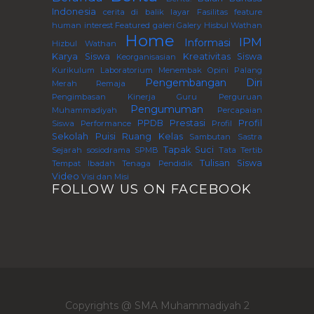
Indonesia
cerita di balik layar
Fasilitas
feature
human interest
Featured
galeri
Galery
Hisbul Wathan
Home
IPM
Informasi
Hizbul Wathan
Karya Siswa
Kreativitas Siswa
Keorganisasian
Kurikulum
Laboratorium
Menembak
Opini
Palang
Pengembangan Diri
Merah Remaja
Pengimbasan Kinerja Guru Perguruan
Pengumuman
Muhammadiyah
Percapaian
PPDB
Prestasi
Profil
Siswa
Performance
Profil
Sekolah
Puisi
Ruang Kelas
Sambutan
Sastra
Tapak Suci
Sejarah
sosiodrama
SPMB
Tata Tertib
Tulisan Siswa
Tempat Ibadah
Tenaga Pendidik
Video
Visi dan Misi
FOLLOW US ON FACEBOOK
Copyrights @ SMA Muhammadiyah 2