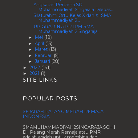
Angkatan Pertama SD
Muhammadiyah Singaraja Dilepas...
Silaturahmi Ortu Kelas X dan XI SMA
Muhammadiyah 2...
UP GRADING PR IPM SMA
Muhammadiyah 2 Singaraja.
Mei
(18)
►
April
(13)
►
Maret
(13)
►
Februari
(5)
►
Januari
(28)
►
2022
(141)
►
2021
(1)
►
SITE LINKS
POPULAR POSTS
SEJARAH PALANG MERAH REMAJA
INDONESIA
SMAMUHAMMADIYAH2SINGARAJA.SCH.I
D . Palang Merah Remaja atau PMR
adalah wadah untuk membina dan