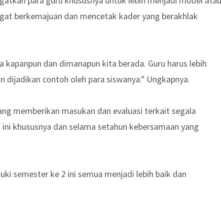
gatkan para guru khususnya untuk lebih menjadi model ata
angat berkemajuan dan mencetak kader yang berakhlak
ta kapanpun dan dimanapun kita berada. Guru harus lebih
kan dijadikan contoh oleh para siswanya." Ungkapnya.
yang memberikan masukan dan evaluasi terkait segala
an ini khususnya dan selama setahun kebersamaan yang
i semester ke 2 ini semua menjadi lebih baik dan