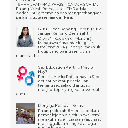
SMAMUHAMMADIYAH2SINGARAJA.SCH.ID .
Palang Merah Remaja atau PMR adalah
wadah untuk membina dan mengembangkan
para anggota remaja dari Pala...
Guru Sudah Kencing Berdiri, Murid
Jangan Kencing Berlarilah !
Oleh : Ni Kadek Suri Mariani (
Mahasiswa Asistensi Mengajar
Undiksha 2024 ) Sebagai makhluk
hidup yang paling sempurna
manusia d...
Sex Education Penting ! Yay or
Nay?
Penulis : Aprilia Rofika Inayah Sex
education atau pendidikan
tentang sex selalu dianggap
menjadi topik yang kontroversial
dan t...
Menjaga Kerapian Kelas
Pulang sekolah, 5 menit sebelum
pembelajaran diakhiri, siswa kami
melakukan pembiasaan yaitu saat
meninggalkan ruang kelas agar
merapikan me...