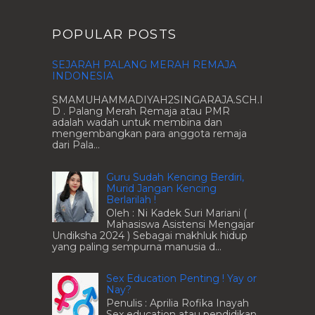
POPULAR POSTS
SEJARAH PALANG MERAH REMAJA
INDONESIA
SMAMUHAMMADIYAH2SINGARAJA.SCH.I
D . Palang Merah Remaja atau PMR
adalah wadah untuk membina dan
mengembangkan para anggota remaja
dari Pala...
Guru Sudah Kencing Berdiri,
Murid Jangan Kencing
Berlarilah !
Oleh : Ni Kadek Suri Mariani (
Mahasiswa Asistensi Mengajar
Undiksha 2024 ) Sebagai makhluk hidup
yang paling sempurna manusia d...
Sex Education Penting ! Yay or
Nay?
Penulis : Aprilia Rofika Inayah
Sex education atau pendidikan