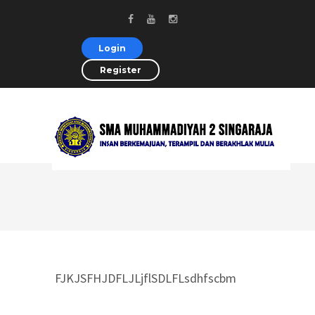
Login
Register
FJKJSFHJDFLJLjflSDLFLsdhfscbm