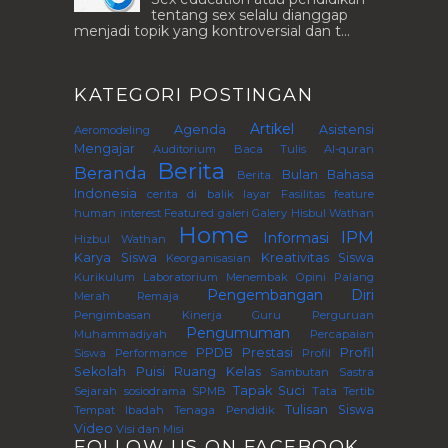
tentang sex selalu dianggap
menjadi topik yang kontroversial dan t...
KATEGORI POSTINGAN
Artikel
Agenda
Asistensi
Aeromodeling
Mengajar
Auditorium
Baca Tulis Al-quran
Berita
Beranda
Bulan Bahasa
Berita.
Indonesia
cerita di balik layar
Fasilitas
feature
human interest
Featured
galeri
Galery
Hisbul Wathan
Home
IPM
Informasi
Hizbul Wathan
Karya Siswa
Kreativitas Siswa
Keorganisasian
Kurikulum
Laboratorium
Menembak
Opini
Palang
Pengembangan Diri
Merah Remaja
Pengimbasan Kinerja Guru Perguruan
Pengumuman
Muhammadiyah
Percapaian
PPDB
Prestasi
Profil
Siswa
Performance
Profil
Sekolah
Puisi
Ruang Kelas
Sambutan
Sastra
Tapak Suci
Sejarah
sosiodrama
SPMB
Tata Tertib
Tulisan Siswa
Tempat Ibadah
Tenaga Pendidik
Video
Visi dan Misi
FOLLOW US ON FACEBOOK