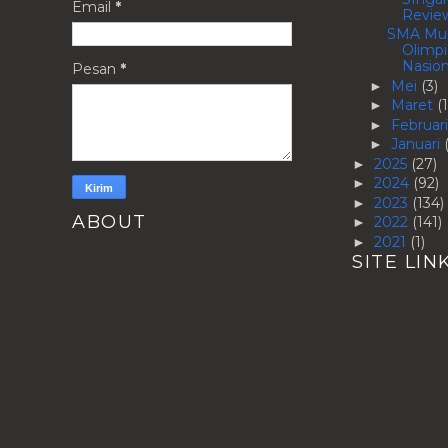
Email
*
Review
SMA Muh
Olimpi
Nasion
Pesan
*
Mei
(3)
►
Maret
(1
►
Februar
►
Januari
►
2025
(27)
►
2024
(92)
►
2023
(134)
►
ABOUT
2022
(141)
►
2021
(1)
►
SITE LIN