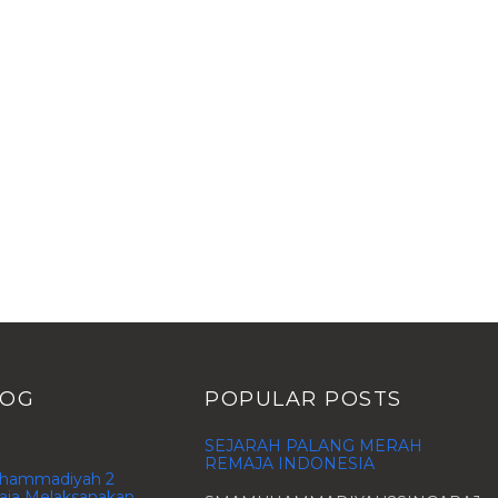
LOG
POPULAR POSTS
SEJARAH PALANG MERAH
REMAJA INDONESIA
hammadiyah 2
aja Melaksanakan