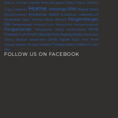
feature human interest
Featured
galeri
Galery
Hisbul Wathan
Home
IPM
Informasi
Karya Siswa
Hizbul Wathan
Kreativitas Siswa
Keorganisasian
Kurikulum
Laboratorium
Pengembangan
Menembak
Opini
Palang Merah Remaja
Diri
Pengimbasan Kinerja Guru Perguruan Muhammadiyah
Pengumuman
PPDB
Percapaian Siswa
Performance
Prestasi
Profil Sekolah
Puisi
Ruang Kelas
Profil
Sambutan
Tapak Suci
Sastra
Sejarah
sosiodrama
SPMB
Tata Tertib
Tulisan Siswa
Video
Tempat Ibadah
Tenaga Pendidik
Visi dan
Misi
FOLLOW US ON FACEBOOK