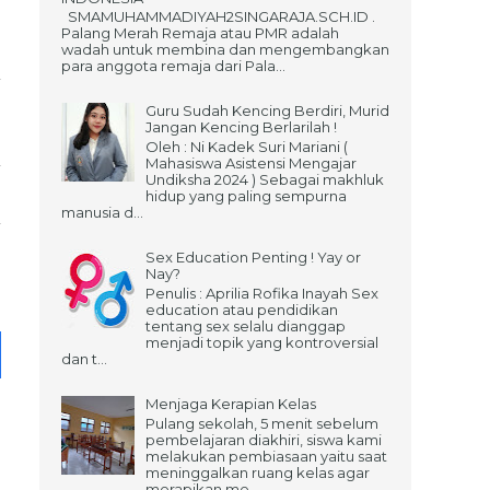
SMAMUHAMMADIYAH2SINGARAJA.SCH.ID .
Palang Merah Remaja atau PMR adalah
wadah untuk membina dan mengembangkan
para anggota remaja dari Pala...
Guru Sudah Kencing Berdiri, Murid
Jangan Kencing Berlarilah !
Oleh : Ni Kadek Suri Mariani (
Mahasiswa Asistensi Mengajar
Undiksha 2024 ) Sebagai makhluk
hidup yang paling sempurna
manusia d...
Sex Education Penting ! Yay or
Nay?
Penulis : Aprilia Rofika Inayah Sex
education atau pendidikan
tentang sex selalu dianggap
menjadi topik yang kontroversial
dan t...
Menjaga Kerapian Kelas
Pulang sekolah, 5 menit sebelum
pembelajaran diakhiri, siswa kami
melakukan pembiasaan yaitu saat
meninggalkan ruang kelas agar
merapikan me...