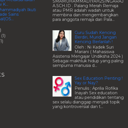
SMAMUHAMMADIYAH2SINGARAJ
 K...
A.SCH.ID . Palang Merah Remaja
ammadiyah Ikuti
atau PMR adalah wadah untuk
ade Sains
membina dan mengembangkan
al(OS...
para anggota remaja dari Pala...
)
Guru Sudah Kencing
i
(1)
Berdiri, Murid Jangan
(1)
Kencing Berlarilah !
Oleh : Ni Kadek Suri
Mariani ( Mahasiswa
Asistensi Mengajar Undiksha 2024 )
Sebagai makhluk hidup yang paling
sempurna manusia d...
KS
Sex Education Penting !
Yay or Nay?
Penulis : Aprilia Rofika
Inayah Sex education
atau pendidikan tentang
sex selalu dianggap menjadi topik
yang kontroversial dan t...