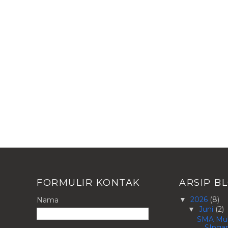
FORMULIR KONTAK
ARSIP B
2026
(8)
Nama
▼
Juni
(2)
▼
SMA Mu
SIngar