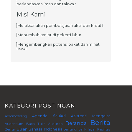
berlandaskan iman dan takwa."
Misi Kami
Melaksanakan pembelajaran aktif dan kreatif.
Menumbuhkan budi pekerti luhur.
Mengembangkan potensi bakat dan minat
siswa.
KATEGORI POSTINGAN
Artikel
Agenda
Asistensi Mengajar
Aeromodeling
Berita
Beranda
Auditorium
Baca Tulis Al-quran
Bulan Bahasa Indonesia
Berita.
cerita di balik layar
Fasilitas