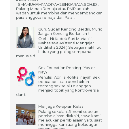
SMAMUHAMMADIYAH2SINGARAJA.SCH.ID .
Palang Merah Remaja atau PMR adalah
wadah untuk membina dan mengembangkan
para anggota remaja dari Pala...
Guru Sudah Kencing Berdiri, Murid
Jangan Kencing Berlarilah !
Oleh : Ni Kadek Suri Mariani (
Mahasiswa Asistensi Mengajar
Undiksha 2024 ) Sebagai makhluk
hidup yang paling sempurna
manusia d...
Sex Education Penting ! Yay or
Nay?
Penulis : Aprilia Rofika Inayah Sex
education atau pendidikan
tentang sex selalu dianggap
menjadi topik yang kontroversial
dan t...
Menjaga Kerapian Kelas
Pulang sekolah, 5 menit sebelum
pembelajaran diakhiri, siswa kami
melakukan pembiasaan yaitu saat
meninggalkan ruang kelas agar
merapikan me...