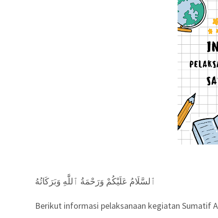
ٱلسَّلَامُ عَلَيْكُمْ وَرَحْمَةُ ٱللَّٰهِ وَبَرَكَاتُهُ
Berikut informasi pelaksanaan kegiatan Sumatif Ak