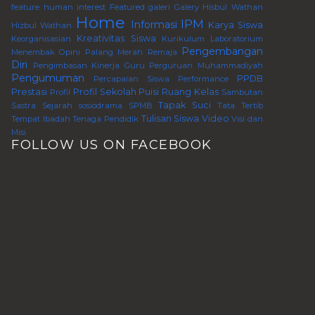
feature human interest
Featured
galeri
Galery
Hisbul Wathan
Home
IPM
Informasi
Karya Siswa
Hizbul Wathan
Kreativitas Siswa
Keorganisasian
Kurikulum
Laboratorium
Pengembangan
Menembak
Opini
Palang Merah Remaja
Diri
Pengimbasan Kinerja Guru Perguruan Muhammadiyah
Pengumuman
PPDB
Percapaian Siswa
Performance
Prestasi
Profil Sekolah
Puisi
Ruang Kelas
Profil
Sambutan
Tapak Suci
Sastra
Sejarah
sosiodrama
SPMB
Tata Tertib
Tulisan Siswa
Video
Tempat Ibadah
Tenaga Pendidik
Visi dan
Misi
FOLLOW US ON FACEBOOK