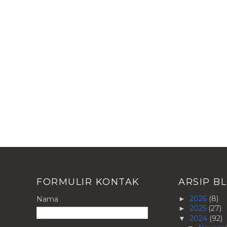
FORMULIR KONTAK
ARSIP B
2026
(8)
Nama
►
2025
(27)
►
2024
(92)
▼