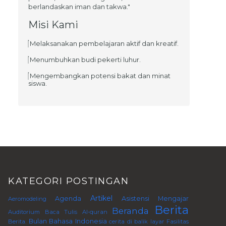
berlandaskan iman dan takwa."
Misi Kami
Melaksanakan pembelajaran aktif dan kreatif.
Menumbuhkan budi pekerti luhur.
Mengembangkan potensi bakat dan minat
siswa.
KATEGORI POSTINGAN
Artikel
Agenda
Asistensi Mengajar
Aeromodeling
Berita
Beranda
Auditorium
Baca Tulis Al-quran
Bulan Bahasa Indonesia
Berita.
cerita di balik layar
Fasilitas