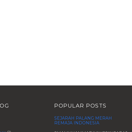
LOG
POPULAR POSTS
SEJARAH PALANG MERAH
REMAJA INDONESIA