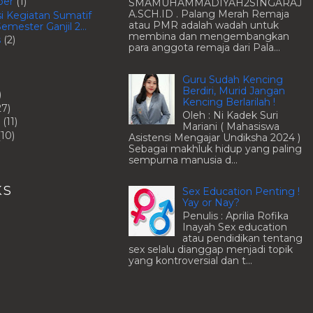
ber
(1)
SMAMUHAMMADIYAH2SINGARAJ
A.SCH.ID . Palang Merah Remaja
i Kegiatan Sumatif
atau PMR adalah wadah untuk
emester Ganjil 2...
membina dan mengembangkan
s
(2)
para anggota remaja dari Pala...
Guru Sudah Kencing
Berdiri, Murid Jangan
)
Kencing Berlarilah !
27)
Oleh : Ni Kadek Suri
i
(11)
Mariani ( Mahasiswa
(10)
Asistensi Mengajar Undiksha 2024 )
Sebagai makhluk hidup yang paling
sempurna manusia d...
KS
Sex Education Penting !
Yay or Nay?
Penulis : Aprilia Rofika
Inayah Sex education
atau pendidikan tentang
sex selalu dianggap menjadi topik
yang kontroversial dan t...