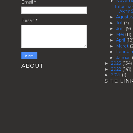
Novem
▼
Email
*
Informas
Akhir S
Agustu
►
Pesan
*
Juli
(3)
►
Juni
(9)
►
Mei
(11)
►
April
(18
►
Maret
(
►
Februar
►
Januari
►
2023
(134)
►
ABOUT
2022
(141)
►
2021
(1)
►
SITE LIN