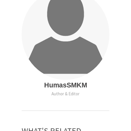
HumasSMKM
Author & Editor
WHAT'S RELATED