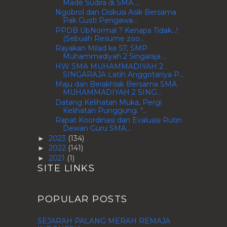
Made Sudira di SMA ...
Ngobrol dan Diskusi Asik Bersama
Pak Gusti Pengawa...
PPDB UbNormal ? Kenapa Tidak...!
(Sebuah Resume zoo...
Rayakan Milad ke 57, SMP
Muhammadiyah 2 Singaraja ...
HW SMA MUHAMMADIYAH 2
SINGARAJA Latih Anggotanya P...
Maju dan Berakhlak Bersama SMA
MUHAMMADIYAH 2 SING...
Datang Kelihatan Muka, Pergi
Kelihatan Punggung. "...
Rapat Koordinasi dan Evaluasi Rutin
Dewan Guru SMA...
2023
(134)
►
2022
(141)
►
2021
(1)
►
SITE LINKS
POPULAR POSTS
SEJARAH PALANG MERAH REMAJA