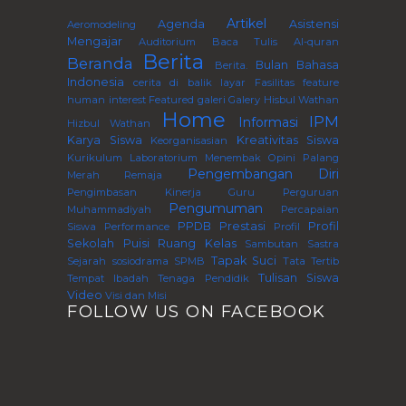
Artikel
Agenda
Asistensi
Aeromodeling
Mengajar
Auditorium
Baca Tulis Al-quran
Berita
Beranda
Bulan Bahasa
Berita.
Indonesia
cerita di balik layar
Fasilitas
feature
human interest
Featured
galeri
Galery
Hisbul Wathan
Home
IPM
Informasi
Hizbul Wathan
Karya Siswa
Kreativitas Siswa
Keorganisasian
Kurikulum
Laboratorium
Menembak
Opini
Palang
Pengembangan Diri
Merah Remaja
Pengimbasan Kinerja Guru Perguruan
Pengumuman
Muhammadiyah
Percapaian
PPDB
Prestasi
Profil
Siswa
Performance
Profil
Sekolah
Puisi
Ruang Kelas
Sambutan
Sastra
Tapak Suci
Sejarah
sosiodrama
SPMB
Tata Tertib
Tulisan Siswa
Tempat Ibadah
Tenaga Pendidik
Video
Visi dan Misi
FOLLOW US ON FACEBOOK