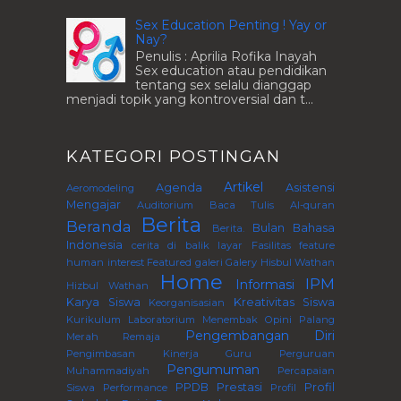
Sex Education Penting ! Yay or
Nay?
Penulis : Aprilia Rofika Inayah
Sex education atau pendidikan
tentang sex selalu dianggap
menjadi topik yang kontroversial dan t...
KATEGORI POSTINGAN
Artikel
Agenda
Asistensi
Aeromodeling
Mengajar
Auditorium
Baca Tulis Al-quran
Berita
Beranda
Bulan Bahasa
Berita.
Indonesia
cerita di balik layar
Fasilitas
feature
human interest
Featured
galeri
Galery
Hisbul Wathan
Home
IPM
Informasi
Hizbul Wathan
Karya Siswa
Kreativitas Siswa
Keorganisasian
Kurikulum
Laboratorium
Menembak
Opini
Palang
Pengembangan Diri
Merah Remaja
Pengimbasan Kinerja Guru Perguruan
Pengumuman
Muhammadiyah
Percapaian
PPDB
Prestasi
Profil
Siswa
Performance
Profil