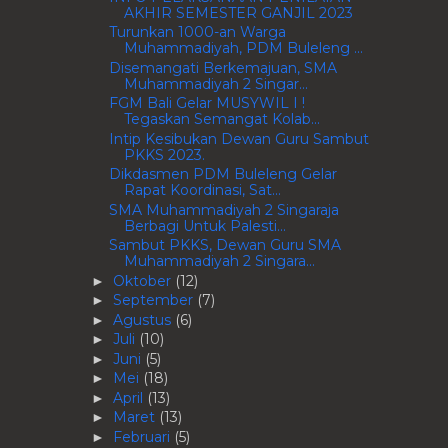
AKHIR SEMESTER GANJIL 2023
Turunkan 1000-an Warga
Muhammadiyah, PDM Buleleng ...
Disemangati Berkemajuan, SMA
Muhammadiyah 2 Singar...
FGM Bali Gelar MUSYWIL I !
Tegaskan Semangat Kolab...
Intip Kesibukan Dewan Guru Sambut
PKKS 2023.
Dikdasmen PDM Buleleng Gelar
Rapat Koordinasi, Sat...
SMA Muhammadiyah 2 Singaraja
Berbagi Untuk Palesti...
Sambut PKKS, Dewan Guru SMA
Muhammadiyah 2 Singara...
Oktober
(12)
►
September
(7)
►
Agustus
(6)
►
Juli
(10)
►
Juni
(5)
►
Mei
(18)
►
April
(13)
►
Maret
(13)
►
Februari
(5)
►