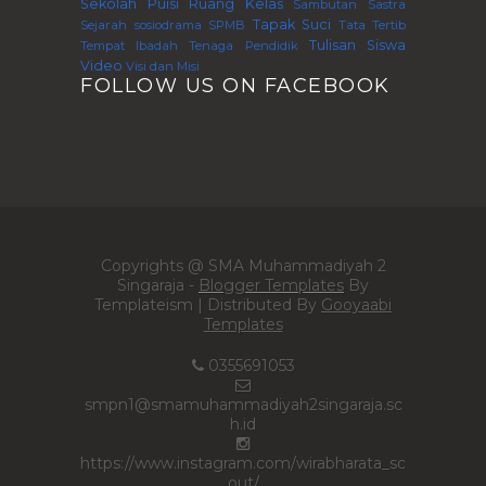
Sekolah
Puisi
Ruang Kelas
Sambutan
Sastra
Tapak Suci
Sejarah
sosiodrama
SPMB
Tata Tertib
Tulisan Siswa
Tempat Ibadah
Tenaga Pendidik
Video
Visi dan Misi
FOLLOW US ON FACEBOOK
Copyrights @ SMA Muhammadiyah 2
Singaraja -
Blogger Templates
By
Templateism | Distributed By
Gooyaabi
Templates
0355691053
smpn1@smamuhammadiyah2singaraja.sc
h.id
https://www.instagram.com/wirabharata_sc
out/