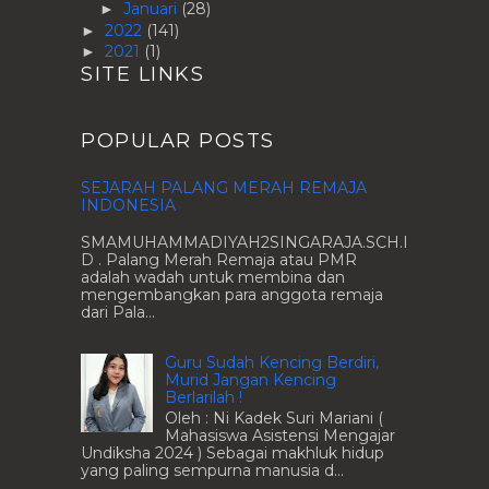
Januari
(28)
►
2022
(141)
►
2021
(1)
►
SITE LINKS
POPULAR POSTS
SEJARAH PALANG MERAH REMAJA
INDONESIA
SMAMUHAMMADIYAH2SINGARAJA.SCH.I
D . Palang Merah Remaja atau PMR
adalah wadah untuk membina dan
mengembangkan para anggota remaja
dari Pala...
Guru Sudah Kencing Berdiri,
Murid Jangan Kencing
Berlarilah !
Oleh : Ni Kadek Suri Mariani (
Mahasiswa Asistensi Mengajar
Undiksha 2024 ) Sebagai makhluk hidup
yang paling sempurna manusia d...