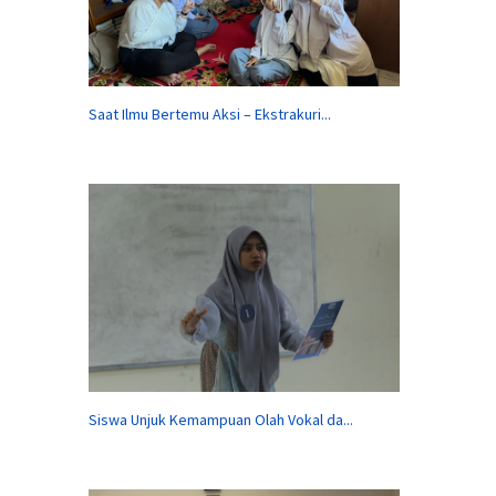
Saat Ilmu Bertemu Aksi – Ekstrakuri...
Siswa Unjuk Kemampuan Olah Vokal da...