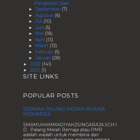
Pengawas Ujian
September
(7)
►
Agustus
(6)
►
Juli
(10)
►
Juni
(5)
►
Mei
(18)
►
April
(13)
►
Maret
(13)
►
Februari
(5)
►
Januari
(28)
►
2022
(141)
►
2021
(1)
►
SITE LINKS
POPULAR POSTS
SEJARAH PALANG MERAH REMAJA
INDONESIA
SMAMUHAMMADIYAH2SINGARAJA.SCH.I
D . Palang Merah Remaja atau PMR
adalah wadah untuk membina dan
mengembangkan para anggota remaja