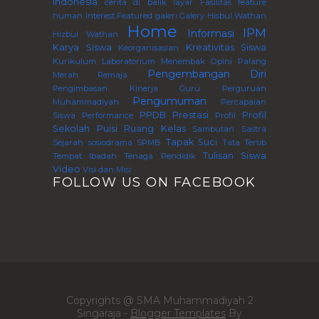
Indonesia
cerita di balik layar
Fasilitas
feature
human interest
Featured
galeri
Galery
Hisbul Wathan
Home
IPM
Informasi
Hizbul Wathan
Karya Siswa
Kreativitas Siswa
Keorganisasian
Kurikulum
Laboratorium
Menembak
Opini
Palang
Pengembangan Diri
Merah Remaja
Pengimbasan Kinerja Guru Perguruan
Pengumuman
Muhammadiyah
Percapaian
PPDB
Prestasi
Profil
Siswa
Performance
Profil
Sekolah
Puisi
Ruang Kelas
Sambutan
Sastra
Tapak Suci
Sejarah
sosiodrama
SPMB
Tata Tertib
Tulisan Siswa
Tempat Ibadah
Tenaga Pendidik
Video
Visi dan Misi
FOLLOW US ON FACEBOOK
Copyrights @ SMA Muhammadiyah 2
Singaraja -
Blogger Templates
By