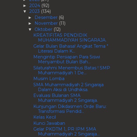
2024
(92)
►
2023
(134)
▼
Desember
(6)
►
November
(11)
►
Oktober
(12)
▼
KREATIFITAS PENDIDIK
MUHAMMADIYAH SINGARAJA.
Gelar Bulan Bahasa! Angkat Tema "
Literasi Dalam K...
Mengintip Persiapan Para Siswi
Menyambut Bulan Bah...
Silaturahmi Menembus Batas ! SMP
Muhammadiyah 1 De...
Musim Lomba
SMA Muhammadiyah 2 Singaraja
Dalam Aksi di Undhiksa.
Evaluasi Bulanan SMA
Muhammadiyah 2 Singaraja.
Kunjungan Dikdasmen Orde Baru:
Transformasi Pendid...
Kelas Kecil
Kunci Jawaban
Gelar PKDTM 1, PR IPM SMA
Muhammadiyah 2 Singaraja...