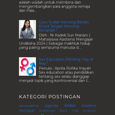
adalah wadah untuk membina dan
mengembangkan para anggota remaja
dari Pala...
Guru Sudah Kencing Berdiri,
Murid Jangan Kencing
Berlarilah !
Oleh : Ni Kadek Suri Mariani (
Mahasiswa Asistensi Mengajar
Undiksha 2024 ) Sebagai makhluk hidup
yang paling sempurna manusia d...
Sex Education Penting ! Yay or
Nay?
Penulis : Aprilia Rofika Inayah
Sex education atau pendidikan
tentang sex selalu dianggap
menjadi topik yang kontroversial dan t...
KATEGORI POSTINGAN
Artikel
Agenda
Asistensi
Aeromodeling
Mengajar
Auditorium
Baca Tulis Al-quran