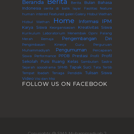
Berita
Beranda
Bulan Bahasa
Berita.
Indonesia
cerita di balik layar
Fasilitas
feature
human interest
Featured
galeri
Galery
Hisbul Wathan
Home
IPM
Informasi
Hizbul Wathan
Karya Siswa
Kreativitas Siswa
Keorganisasian
Kurikulum
Laboratorium
Menembak
Opini
Palang
Pengembangan Diri
Merah Remaja
Pengimbasan Kinerja Guru Perguruan
Pengumuman
Muhammadiyah
Percapaian
PPDB
Prestasi
Profil
Siswa
Performance
Profil
Sekolah
Puisi
Ruang Kelas
Sambutan
Sastra
Tapak Suci
Sejarah
sosiodrama
SPMB
Tata Tertib
Tulisan Siswa
Tempat Ibadah
Tenaga Pendidik
Video
Visi dan Misi
FOLLOW US ON FACEBOOK
Copyrights @ SMA Muhammadiyah 2