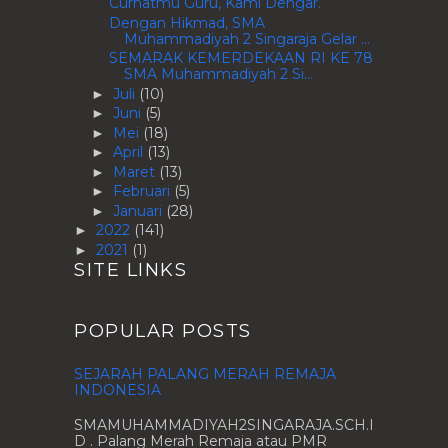
Curhatmu Guru, Kami Dengar.
Dengan Hikmad, SMA
Muhammadiyah 2 Singaraja Gelar ...
SEMARAK KEMERDEKAAN RI KE 78
SMA Muhammadiyah 2 Si...
Juli
(10)
►
Juni
(5)
►
Mei
(18)
►
April
(13)
►
Maret
(13)
►
Februari
(5)
►
Januari
(28)
►
2022
(141)
►
2021
(1)
►
SITE LINKS
POPULAR POSTS
SEJARAH PALANG MERAH REMAJA
INDONESIA
SMAMUHAMMADIYAH2SINGARAJA.SCH.I
D . Palang Merah Remaja atau PMR