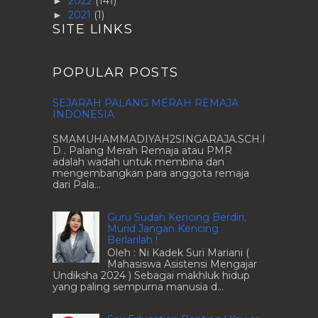
2022
(141)
►
2021
(1)
►
SITE LINKS
POPULAR POSTS
SEJARAH PALANG MERAH REMAJA
INDONESIA
SMAMUHAMMADIYAH2SINGARAJA.SCH.I
D . Palang Merah Remaja atau PMR
adalah wadah untuk membina dan
mengembangkan para anggota remaja
dari Pala...
Guru Sudah Kencing Berdiri,
Murid Jangan Kencing
Berlarilah !
Oleh : Ni Kadek Suri Mariani (
Mahasiswa Asistensi Mengajar
Undiksha 2024 ) Sebagai makhluk hidup
yang paling sempurna manusia d...