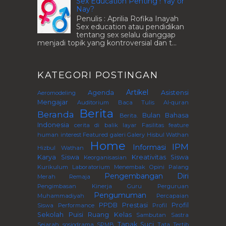
Sex Education Penting ! Yay or
Nay?
Penulis : Aprilia Rofika Inayah
Sex education atau pendidikan
tentang sex selalu dianggap
menjadi topik yang kontroversial dan t...
KATEGORI POSTINGAN
Artikel
Agenda
Asistensi
Aeromodeling
Mengajar
Auditorium
Baca Tulis Al-quran
Berita
Beranda
Bulan Bahasa
Berita.
Indonesia
cerita di balik layar
Fasilitas
feature
human interest
Featured
galeri
Galery
Hisbul Wathan
Home
IPM
Informasi
Hizbul Wathan
Karya Siswa
Kreativitas Siswa
Keorganisasian
Kurikulum
Laboratorium
Menembak
Opini
Palang
Pengembangan Diri
Merah Remaja
Pengimbasan Kinerja Guru Perguruan
Pengumuman
Muhammadiyah
Percapaian
PPDB
Prestasi
Profil
Siswa
Performance
Profil
Sekolah
Puisi
Ruang Kelas
Sambutan
Sastra
Tapak Suci
Sejarah
sosiodrama
SPMB
Tata Tertib