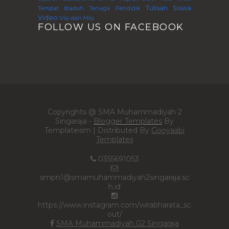
Tulisan Siswa
Tempat Ibadah
Tenaga Pendidik
Video
Visi dan Misi
FOLLOW US ON FACEBOOK
Copyrights @ SMA Muhammadiyah 2
Singaraja -
Blogger Templates
By
Templateism | Distributed By
Gooyaabi
Templates
0355691053
smpn1@smamuhammadiyah2singaraja.sc
h.id
https://www.instagram.com/wirabharata_sc
out/
SMA Muhammadiyah 02 Singaraja