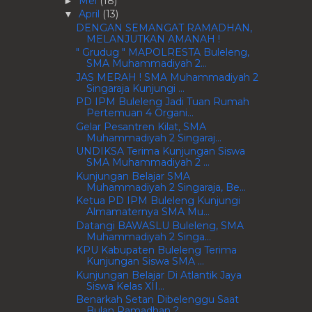
Mei
(18)
►
April
(13)
▼
DENGAN SEMANGAT RAMADHAN,
MELANJUTKAN AMANAH !
" Grudug " MAPOLRESTA Buleleng,
SMA Muhammadiyah 2...
JAS MERAH ! SMA Muhammadiyah 2
Singaraja Kunjungi ...
PD IPM Buleleng Jadi Tuan Rumah
Pertemuan 4 Organi...
Gelar Pesantren Kilat, SMA
Muhammadiyah 2 Singaraj...
UNDIKSA Terima Kunjungan Siswa
SMA Muhammadiyah 2 ...
Kunjungan Belajar SMA
Muhammadiyah 2 Singaraja, Be...
Ketua PD IPM Buleleng Kunjungi
Almamaternya SMA Mu...
Datangi BAWASLU Buleleng, SMA
Muhammadiyah 2 Singa...
KPU Kabupaten Buleleng Terima
Kunjungan Siswa SMA ...
Kunjungan Belajar Di Atlantik Jaya
Siswa Kelas XII...
Benarkah Setan Dibelenggu Saat
Bulan Ramadhan ?