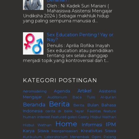
Oleh : Ni Kadek Suri Mariani (
Mahasiswa Asistensi Mengajar
Undiksha 2024 ) Sebagai makhluk hidup
yang paling sempurna manusia d...
Sex Education Penting ! Yay or
Nay?
Penulis : Aprilia Rofika Inayah
Sex education atau pendidikan
tentang sex selalu dianggap
menjadi topik yang kontroversial dan t...
KATEGORI POSTINGAN
Artikel
Agenda
Asistensi
Aeromodeling
Mengajar
Auditorium
Baca Tulis Al-quran
Berita
Beranda
Bulan Bahasa
Berita.
Indonesia
cerita di balik layar
Fasilitas
feature
human interest
Featured
galeri
Galery
Hisbul Wathan
Home
IPM
Informasi
Hizbul Wathan
Karya Siswa
Kreativitas Siswa
Keorganisasian
Kurikulum
Laboratorium
Menembak
Opini
Palang