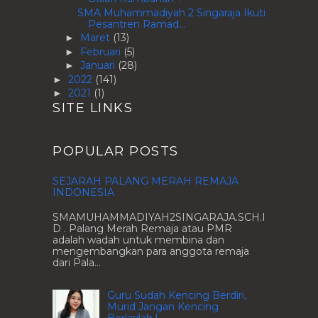
SMA Muhammadiyah 2 Singaraja Ikuti
Pesantren Ramad...
Maret
(13)
►
Februari
(5)
►
Januari
(28)
►
2022
(141)
►
2021
(1)
►
SITE LINKS
POPULAR POSTS
SEJARAH PALANG MERAH REMAJA
INDONESIA
SMAMUHAMMADIYAH2SINGARAJA.SCH.I
D . Palang Merah Remaja atau PMR
adalah wadah untuk membina dan
mengembangkan para anggota remaja
dari Pala...
Guru Sudah Kencing Berdiri,
Murid Jangan Kencing
Berlarilah !