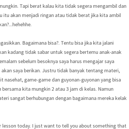
mungkin. Tapi berat kalau kita tidak segera mengambil dan
tu akan menjadi ringan atau tidak berat jika kita ambil
kan?...hehehhe.
ikkan. Bagaimana bisa?. Tentu bisa jika kita jalani
hkan kadang tidak sabar untuk segera bertemu anak-anak
semalam sebelum besoknya saya harus mengajar saya
akan saya berikan. Justru tidak banyak tentang materi,
kait nasehat, game-game dan guyonan-guyonan yang bisa
bersama kita mungkin 2 atau 3 jam di kelas. Namun
materi sangat berhubungan dengan bagaimana mereka kelak
 lesson today. I just want to tell you about something that