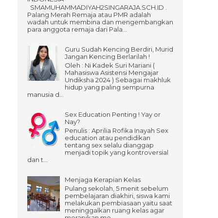
SMAMUHAMMADIYAH2SINGARAJA.SCH.ID .
Palang Merah Remaja atau PMR adalah
wadah untuk membina dan mengembangkan
para anggota remaja dari Pala...
Guru Sudah Kencing Berdiri, Murid
Jangan Kencing Berlarilah !
Oleh : Ni Kadek Suri Mariani (
Mahasiswa Asistensi Mengajar
Undiksha 2024 ) Sebagai makhluk
hidup yang paling sempurna
manusia d...
Sex Education Penting ! Yay or
Nay?
Penulis : Aprilia Rofika Inayah Sex
education atau pendidikan
tentang sex selalu dianggap
menjadi topik yang kontroversial
dan t...
Menjaga Kerapian Kelas
Pulang sekolah, 5 menit sebelum
pembelajaran diakhiri, siswa kami
melakukan pembiasaan yaitu saat
meninggalkan ruang kelas agar
merapikan me...