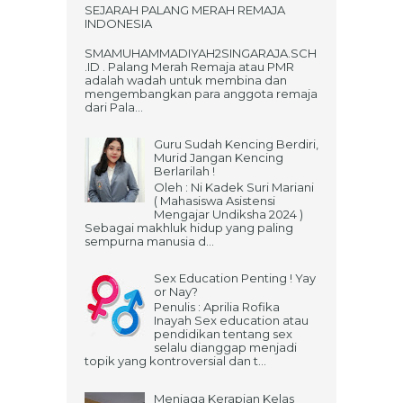
SEJARAH PALANG MERAH REMAJA
INDONESIA
SMAMUHAMMADIYAH2SINGARAJA.SCH
.ID . Palang Merah Remaja atau PMR
adalah wadah untuk membina dan
mengembangkan para anggota remaja
dari Pala...
Guru Sudah Kencing Berdiri,
Murid Jangan Kencing
Berlarilah !
Oleh : Ni Kadek Suri Mariani
( Mahasiswa Asistensi
Mengajar Undiksha 2024 )
Sebagai makhluk hidup yang paling
sempurna manusia d...
Sex Education Penting ! Yay
or Nay?
Penulis : Aprilia Rofika
Inayah Sex education atau
pendidikan tentang sex
selalu dianggap menjadi
topik yang kontroversial dan t...
Menjaga Kerapian Kelas