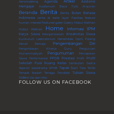
Artikel
Agenda
Asistensi
Aeromodeling
Mengajar
Auditorium
Baca Tulis Al-quran
Berita
Beranda
Bulan Bahasa
Berita.
Indonesia
cerita di balik layar
Fasilitas
feature
human interest
Featured
galeri
Galery
Hisbul Wathan
Home
IPM
Informasi
Hizbul Wathan
Karya Siswa
Kreativitas Siswa
Keorganisasian
Kurikulum
Laboratorium
Menembak
Opini
Palang
Pengembangan Diri
Merah Remaja
Pengimbasan Kinerja Guru Perguruan
Pengumuman
Muhammadiyah
Percapaian
PPDB
Prestasi
Profil
Siswa
Performance
Profil
Sekolah
Puisi
Ruang Kelas
Sambutan
Sastra
Tapak Suci
Sejarah
sosiodrama
SPMB
Tata Tertib
Tulisan Siswa
Tempat Ibadah
Tenaga Pendidik
Video
Visi dan Misi
FOLLOW US ON FACEBOOK