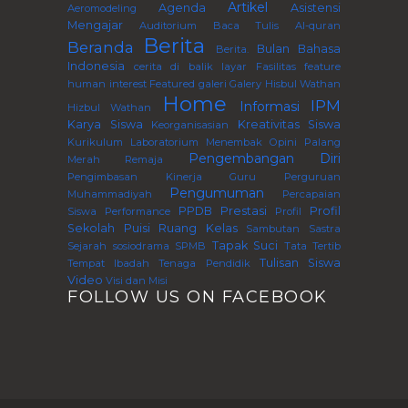
Artikel
Agenda
Asistensi
Aeromodeling
Mengajar
Auditorium
Baca Tulis Al-quran
Berita
Beranda
Bulan Bahasa
Berita.
Indonesia
cerita di balik layar
Fasilitas
feature
human interest
Featured
galeri
Galery
Hisbul Wathan
Home
IPM
Informasi
Hizbul Wathan
Karya Siswa
Kreativitas Siswa
Keorganisasian
Kurikulum
Laboratorium
Menembak
Opini
Palang
Pengembangan Diri
Merah Remaja
Pengimbasan Kinerja Guru Perguruan
Pengumuman
Muhammadiyah
Percapaian
PPDB
Prestasi
Profil
Siswa
Performance
Profil
Sekolah
Puisi
Ruang Kelas
Sambutan
Sastra
Tapak Suci
Sejarah
sosiodrama
SPMB
Tata Tertib
Tulisan Siswa
Tempat Ibadah
Tenaga Pendidik
Video
Visi dan Misi
FOLLOW US ON FACEBOOK