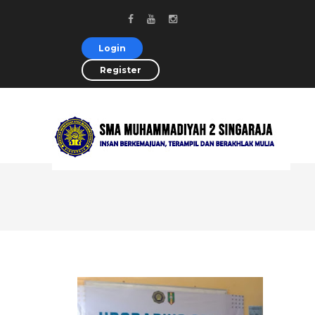
Login
Register