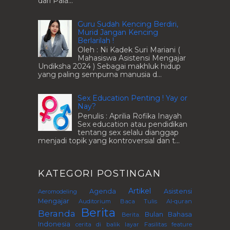
dari Pala...
Guru Sudah Kencing Berdiri,
Murid Jangan Kencing
Berlarilah !
Oleh : Ni Kadek Suri Mariani (
Mahasiswa Asistensi Mengajar
Undiksha 2024 ) Sebagai makhluk hidup
yang paling sempurna manusia d...
Sex Education Penting ! Yay or
Nay?
Penulis : Aprilia Rofika Inayah
Sex education atau pendidikan
tentang sex selalu dianggap
menjadi topik yang kontroversial dan t...
KATEGORI POSTINGAN
Artikel
Agenda
Asistensi
Aeromodeling
Mengajar
Auditorium
Baca Tulis Al-quran
Berita
Beranda
Bulan Bahasa
Berita.
Indonesia
cerita di balik layar
Fasilitas
feature