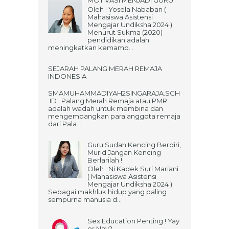
MOTIVASI MENJADI GURU
Oleh : Yosela Nababan (
Mahasiswa Asistensi
Mengajar Undiksha 2024 )
Menurut Sukma (2020)
pendidikan adalah
meningkatkan kemamp...
SEJARAH PALANG MERAH REMAJA
INDONESIA
SMAMUHAMMADIYAH2SINGARAJA.SCH
.ID . Palang Merah Remaja atau PMR
adalah wadah untuk membina dan
mengembangkan para anggota remaja
dari Pala...
Guru Sudah Kencing Berdiri,
Murid Jangan Kencing
Berlarilah !
Oleh : Ni Kadek Suri Mariani
( Mahasiswa Asistensi
Mengajar Undiksha 2024 )
Sebagai makhluk hidup yang paling
sempurna manusia d...
Sex Education Penting ! Yay
or Nay?