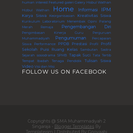
human interest
Featured
galeri
Galery
Hisbul Wathan
Home
IPM
Informasi
Hizbul Wathan
Karya Siswa
Kreativitas Siswa
Keorganisasian
Kurikulum
Laboratorium
Menembak
Opini
Palang
Pengembangan Diri
Merah Remaja
Pengimbasan Kinerja Guru Perguruan
Pengumuman
Muhammadiyah
Percapaian
PPDB
Prestasi
Profil
Siswa
Performance
Profil
Sekolah
Puisi
Ruang Kelas
Sambutan
Sastra
Tapak Suci
Sejarah
sosiodrama
SPMB
Tata Tertib
Tulisan Siswa
Tempat Ibadah
Tenaga Pendidik
Video
Visi dan Misi
FOLLOW US ON FACEBOOK
Copyrights @ SMA Muhammadiyah 2
Singaraja -
Blogger Templates
By
Templateism | Distributed By
Gooyaabi